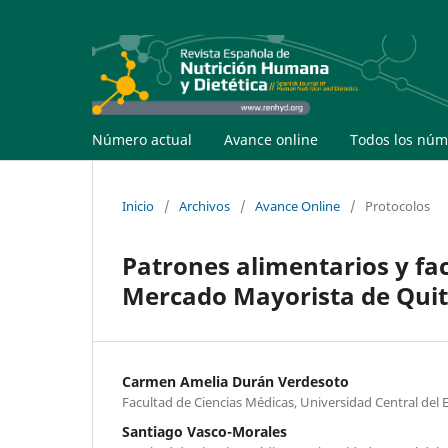
Número actual
Avance online
Todos los núm
Inicio
/
Archivos
/
Avance Online
/
Protocolos
Patrones alimentarios y fa
Mercado Mayorista de Quito
Carmen Amelia Durán Verdesoto
Facultad de Ciencias Médicas, Universidad Central del 
Santiago Vasco-Morales