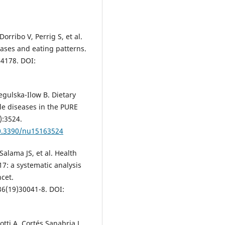
orribo V, Perrig S, et al.
eases and eating patterns.
14178. DOI:
egulska-Ilow B. Dietary
e diseases in the PURE
):3524.
10.3390/nu15163524
Salama JS, et al. Health
17: a systematic analysis
cet.
36(19)30041-8. DOI:
tti A, Cortés Sanabria L,