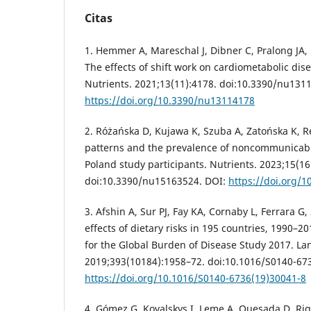
Citas
1. Hemmer A, Mareschal J, Dibner C, Pralong JA, D
The effects of shift work on cardiometabolic dis
Nutrients. 2021;13(11):4178. doi:10.3390/nu131
https://doi.org/10.3390/nu13114178
2. Różańska D, Kujawa K, Szuba A, Zatońska K, R
patterns and the prevalence of noncommunicabl
Poland study participants. Nutrients. 2023;15(16
doi:10.3390/nu15163524. DOI:
https://doi.org/
3. Afshin A, Sur PJ, Fay KA, Cornaby L, Ferrara G, 
effects of dietary risks in 195 countries, 1990–20
for the Global Burden of Disease Study 2017. Lan
2019;393(10184):1958–72. doi:10.1016/S0140-67
https://doi.org/10.1016/S0140-6736(19)30041-8
4. Gómez G, Kovalskys I, Leme A, Quesada D, Rigo