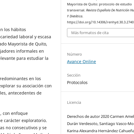
Mayorista de Quito: protocolo de estudio
transversal.
Revista Española De Nutrición 
Y Dietética
.
https://doi.org/10.14306/renhyd.30.3.2740
n los hábitos
Más formatos de cita
cariedad laboral y escasa
ado Mayorista de Quito,
jadores informales en
Número
levante para estudiar la
Avance Online
Sección
 predominantes en los
Protocolos
xplorar su asociación con
ales, antecedentes de
Licencia
l, con enfoque
Derechos de autor 2020 Carmen Amel
de carácter exploratorio.
Durán Verdesoto, Santiago Vasco-Mor
as no consecutivos y se
Karina Alexandra Hernández Cahueña