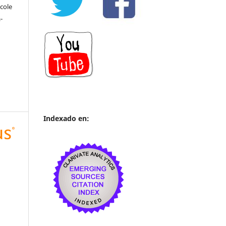
cole
-
Indexado en: