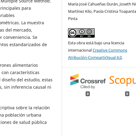
o Multiple Source Method.
María José Cahueñas Durán, Joseth Ni
rincipales para
Martínez Kilo, Paola Cristina Toapanta
ariables
Pinta
ométricas. La muestra
as del mercado,
r conveniencia. Se
Esta obra está bajo una licencia
ntos estandarizados de
internacional
Creative Commons
Atribución-CompartirIgual 4.0
.
trones alimentarios
 con características
 diseño del estudio, estas
, sin inferencia causal ni
0
0
riptiva sobre la relación
una población urbana
nciones de salud pública