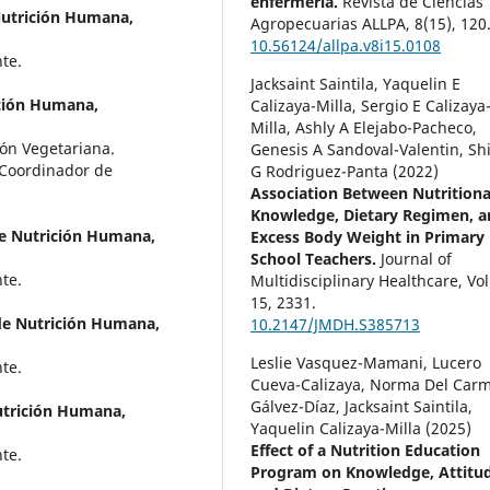
enfermería.
Revista de Ciencias
Nutrición Humana,
Agropecuarias ALLPA,
8
(15),
120
10.56124/allpa.v8i15.0108
te.
Jacksaint Saintila, Yaquelin E
ición Humana,
Calizaya-Milla, Sergio E Calizaya
Milla, Ashly A Elejabo-Pacheco,
ón Vegetariana.
Genesis A Sandoval-Valentin, Shi
Coordinador de
G Rodriguez-Panta (2022)
Association Between Nutritiona
Knowledge, Dietary Regimen, a
de Nutrición Humana,
Excess Body Weight in Primary
School Teachers.
Journal of
te.
Multidisciplinary Healthcare,
Vo
15
,
2331.
 de Nutrición Humana,
10.2147/JMDH.S385713
Leslie Vasquez-Mamani, Lucero
te.
Cueva-Calizaya, Norma Del Car
Gálvez-Díaz, Jacksaint Saintila,
utrición Humana,
Yaquelin Calizaya-Milla (2025)
Effect of a Nutrition Education
te.
Program on Knowledge, Attitud