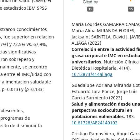
ndial de Salud (OMS). El
re estadístico IBM SPSS
15
15
María Lourdes GAMARRA CAMA
straron conocimientos
María Alina MIRANDA FLORES,
s, fue superior en relación
Jacksaint SAINTILA, David J. JAVI
ALIAGA (2022)
,7%) y 72,5% vs. 67,9%,
Correlación entre la actividad fí
as significativas
grasa corporal e IMC en estudi
aron sobrepeso y
universitarios.
Nutrición Clínica
inalmente, se encontró
Dietética Hospitalaria,
41
(4),
iva entre el IMC/Edad con
10.12873/414aliaga
e alimentación saludable
Guadalupe Adriana Miranda Cot
 p=0,013) y (
ρ
=0,133;
Estuardo Lara Ponce, Jorge Luis
García Sarmiento (2023)
Salud y alimentación desde un
perspectiva sociocultural en
dolescentes,
poblaciones vulnerables.
183.
e programas de
10.61728/AE24140102
ósito de disminuir la
Cristian Ramos-Vera, Angel Garc
O’Diana, José Vallejos-Saldarriag