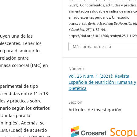
(2021). Conocimientos, actitudes y práctica
alimentación saludable e índice de masa c
en adolescentes peruanos: Un estudio
transversal.
Revista Española De Nutrición 
Y Dietética
,
25
(1), 87–94.
tuyen una de las
https://doi.org/10.14306/renhyd.25.1.1129
olescentes. Tener los
Más formatos de cita
n para disminuir los
rrelación entre
e masa corporal (IMC) en
Número
Vol. 25 Núm. 1 (2021): Revista
Española de Nutrición Humana y
perimental de tipo
Dietética
prendidas entre 11 a 18
des y prácticas sobre
Sección
nario según los criterios
Artículos de investigación
 Unidas para la
en inglés). Además, se
d (IMC/Edad) de acuerdo