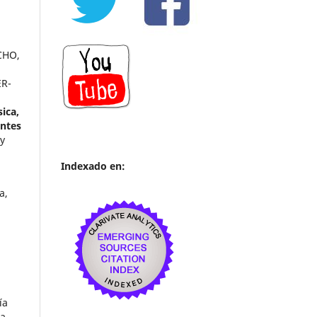
CHO,
ER-
sica,
antes
 y
Indexado en:
a,
a
ía
a,