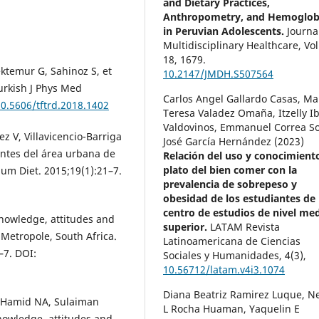
and Dietary Practices,
Anthropometry, and Hemoglob
in Peruvian Adolescents.
Journa
Multidisciplinary Healthcare,
Vo
18
,
1679.
ktemur G, Sahinoz S, et
10.2147/JMDH.S507564
Turkish J Phys Med
Carlos Angel Gallardo Casas, Ma
10.5606/tftrd.2018.1402
Teresa Valadez Omaña, Itzelly I
Valdovinos, Emmanuel Correa Sol
z V, Villavicencio-Barriga
José García Hernández (2023)
entes del área urbana de
Relación del uso y conocimient
plato del bien comer con la
um Diet. 2015;19(1):21–7.
prevalencia de sobrepeso y
obesidad de los estudiantes de
centro de estudios de nivel me
nowledge, attitudes and
superior.
LATAM Revista
 Metropole, South Africa.
Latinoamericana de Ciencias
–7. DOI:
Sociales y Humanidades,
4
(3),
10.56712/latam.v4i3.1074
Diana Beatriz Ramirez Luque, Ne
, Hamid NA, Sulaiman
L Rocha Huaman, Yaquelin E
nowledge, attitudes and