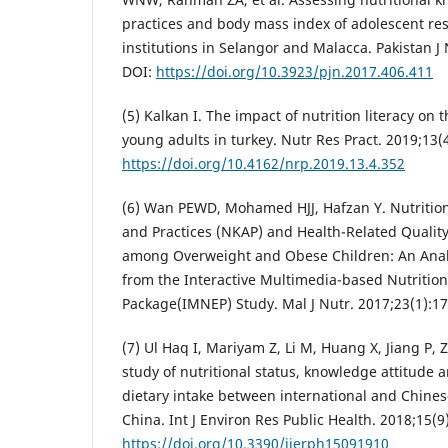
practices and body mass index of adolescent re
institutions in Selangor and Malacca. Pakistan J
DOI:
https://doi.org/10.3923/pjn.2017.406.411
(5) Kalkan I. The impact of nutrition literacy on
young adults in turkey. Nutr Res Pract. 2019;13(
https://doi.org/10.4162/nrp.2019.13.4.352
(6) Wan PEWD, Mohamed HJJ, Hafzan Y. Nutritio
and Practices (NKAP) and Health-Related Quality
among Overweight and Obese Children: An Analy
from the Interactive Multimedia-based Nutritio
Package(IMNEP) Study. Mal J Nutr. 2017;23(1):17
(7) Ul Haq I, Mariyam Z, Li M, Huang X, Jiang P, Z
study of nutritional status, knowledge attitude 
dietary intake between international and Chines
China. Int J Environ Res Public Health. 2018;15(9
https://doi.org/10.3390/ijerph15091910