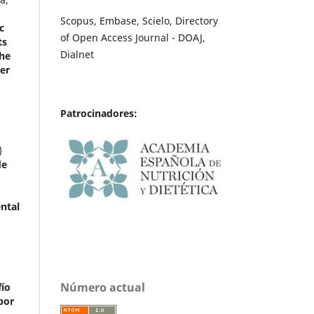
Scopus, Embase, Scielo, Directory
c
of Open Access Journal - DOAJ,
ts
Dialnet
he
ter
Patrocinadores:
)
de
ental
Número actual
fío
por