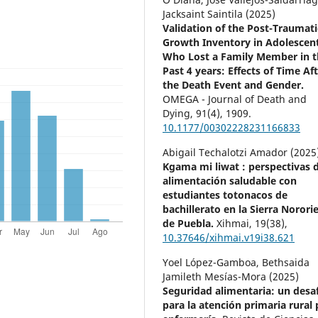
Jacksaint Saintila (2025)
Validation of the Post-Traumati
Growth Inventory in Adolescen
Who Lost a Family Member in t
Past 4 years: Effects of Time Af
the Death Event and Gender.
OMEGA - Journal of Death and
Dying,
91
(4),
1909.
10.1177/00302228231166833
Abigail Techalotzi Amador (2025
Kgama mi liwat : perspectivas 
alimentación saludable con
estudiantes totonacos de
bachillerato en la Sierra Norori
de Puebla.
Xihmai,
19
(38),
10.37646/xihmai.v19i38.621
Yoel López-Gamboa, Bethsaida
Jamileth Mesías-Mora (2025)
Seguridad alimentaria: un desa
para la atención primaria rural 