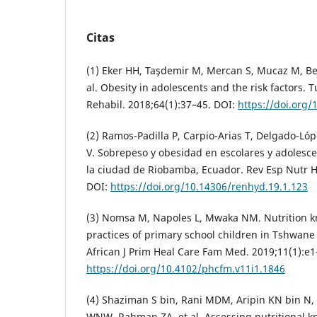
Citas
(1) Eker HH, Taşdemir M, Mercan S, Mucaz M, Be
al. Obesity in adolescents and the risk factors. 
Rehabil. 2018;64(1):37–45. DOI:
https://doi.org/
(2) Ramos-Padilla P, Carpio-Arias T, Delgado-Lópe
V. Sobrepeso y obesidad en escolares y adolesc
la ciudad de Riobamba, Ecuador. Rev Esp Nutr H
DOI:
https://doi.org/10.14306/renhyd.19.1.123
(3) Nomsa M, Napoles L, Mwaka NM. Nutrition k
practices of primary school children in Tshwane
African J Prim Heal Care Fam Med. 2019;11(1):e1
https://doi.org/10.4102/phcfm.v11i1.1846
(4) Shaziman S bin, Rani MDM, Aripin KN bin N
WNW, Rahman ZA, et al. Assessing nutritional k