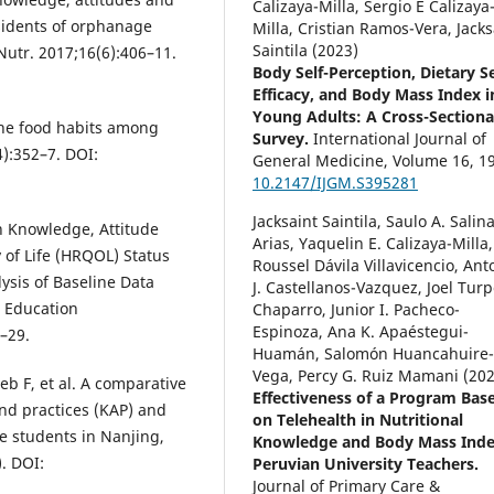
Calizaya-Milla, Sergio E Calizaya
sidents of orphanage
Milla, Cristian Ramos-Vera, Jacks
Saintila (2023)
 Nutr. 2017;16(6):406–11.
Body Self-Perception, Dietary Se
Efficacy, and Body Mass Index i
Young Adults: A Cross-Sectiona
 the food habits among
Survey.
International Journal of
4):352–7. DOI:
General Medicine,
Volume 16
,
1
10.2147/IJGM.S395281
Jacksaint Saintila, Saulo A. Salin
n Knowledge, Attitude
Arias, Yaquelin E. Calizaya-Milla,
 of Life (HRQOL) Status
Roussel Dávila Villavicencio, Ant
sis of Baseline Data
J. Castellanos-Vazquez, Joel Turp
n Education
Chaparro, Junior I. Pacheco-
Espinoza, Ana K. Apaéstegui-
–29.
Huamán, Salomón Huancahuire
Vega, Percy G. Ruiz Mamani (202
eb F, et al. A comparative
Effectiveness of a Program Bas
and practices (KAP) and
on Telehealth in Nutritional
e students in Nanjing,
Knowledge and Body Mass Inde
). DOI:
Peruvian University Teachers.
Journal of Primary Care &