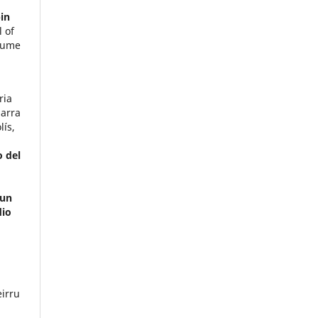
in
l of
lume
ria
barra
ís,
o del
 un
dio
irru