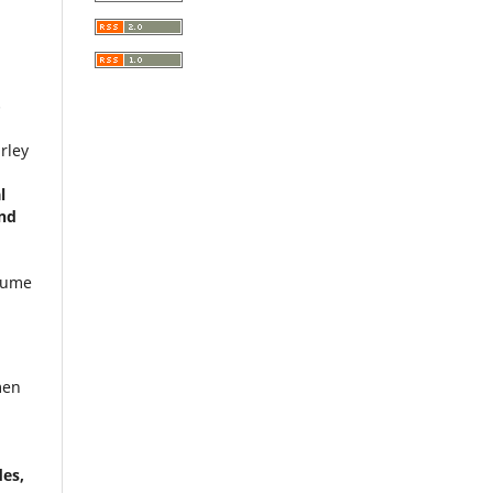
.
-
rley
l
nd
lume
men
es,