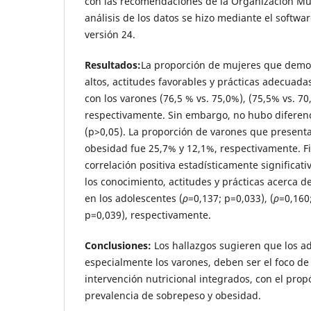
con las recomendaciones de la Organización Mu
análisis de los datos se hizo mediante el softwa
versión 24.
Resultados:
La proporción de mujeres que demo
altos, actitudes favorables y prácticas adecuada
con los varones (76,5 % vs. 75,0%), (75,5% vs. 70
respectivamente. Sin embargo, no hubo diferenci
(p>0,05). La proporción de varones que present
obesidad fue 25,7% y 12,1%, respectivamente. F
correlación positiva estadísticamente significat
los conocimiento, actitudes y prácticas acerca d
en los adolescentes (
ρ
=0,137; p=0,033), (
ρ
=0,160;
p=0,039), respectivamente.
Conclusi
ones
:
Los hallazgos sugieren que los a
especialmente los varones, deben ser el foco d
intervención nutricional integrados, con el prop
prevalencia de sobrepeso y obesidad.