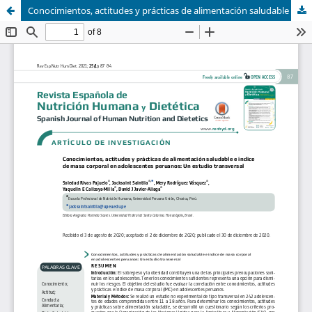
Conocimientos, actitudes y prácticas de alimentación saludable e índice de masa corporal en adolescentes peruanos: Un estudio transversal