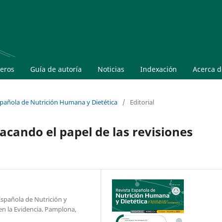
eros
Guía de autoría
Noticias
Indexación
Acerca 
Española de Nutrición Humana y Dietética
/
Editorial
tacando el papel de las revisiones
 Española de Nutrición y
en la Evidencia. Pamplona,