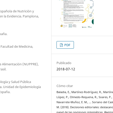
 Española de Nutrición y
en la Evidencia. Pamplona,
paña.
PDF
 Facultad de Medicina,
Publicado
 de Alimentación (NUPPRE),
2018-07-12
asil.
ogía y Salud Pública
Cómo citar
aña. Unidad de Epidemiología
España.
Baladia, E., Martínez-Rodríguez, R., Martín
López, P., Olmedo-Requena, R., Soares, P.,
Navarrete-Muñoz, E. M., … Soriano del Castil
M. (2018). Decisiones editoriales: destacan
papel de las revisiones sistemáticas.
Revista