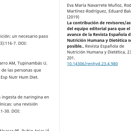
Eva María Navarrete Muñoz, Rod
Martínez-Rodríguez, Eduard Bal
(2019)
La contribución de revisores/as
del equipo editorial para que el
avance de la Revista Española d
rición: un necesario paso
Nutrición Humana y Dietética s
3):116-7. DOI:
posible..
Revista Española de
Nutrición Humana y Dietética,
2
201.
varro AM, Tupinambás U.
10.14306/renhyd.23.4.980
l de las personas que
v Esp Nutr Hum Diet.
la ingesta de naringina en
ínicas: una revisión
21-30. DOI:
caraz PE, Rubio-Arias JÁ.