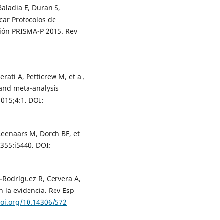
Baladia E, Duran S,
car Protocolos de
ción PRISMA-P 2015. Rev
rati A, Petticrew M, et al.
 and meta-analysis
015;4:1. DOI:
Leenaars M, Dorch BF, et
355:i5440. DOI:
-Rodríguez R, Cervera A,
n la evidencia. Rev Esp
doi.org/10.14306/572