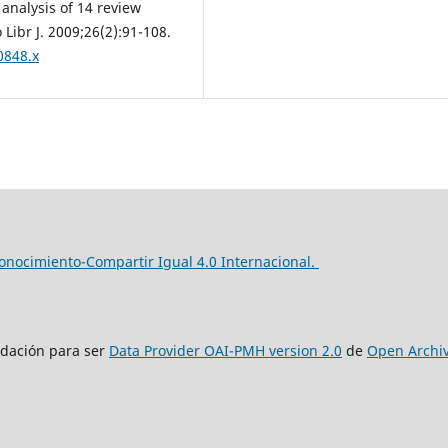
 analysis of 14 review
Libr J. 2009;26(2):91-108.
0848.x
nocimiento-Compartir Igual 4.0 Internacional.
lidación para ser
Data Provider OAI-PMH version 2.0
de
Open Archi