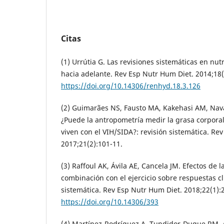
Citas
(1) Urrútia G. Las revisiones sistemáticas en nut
hacia adelante. Rev Esp Nutr Hum Diet. 2014;18(
https://doi.org/10.14306/renhyd.18.3.126
(2) Guimarães NS, Fausto MA, Kakehasi AM, Na
¿Puede la antropometría medir la grasa corpora
viven con el VIH/SIDA?: revisión sistemática. Re
2017;21(2):101-11.
(3) Raffoul AK, Ávila AE, Cancela JM. Efectos de 
combinación con el ejercicio sobre respuestas cl
sistemática. Rev Esp Nutr Hum Diet. 2018;22(1):
https://doi.org/10.14306/393
(4) Martínez-Rodríguez A, Tundidor-Duque RM, Al