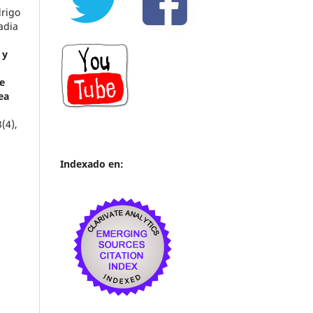
rigo
adia
 y
e
ea
3
(4),
Indexado en: