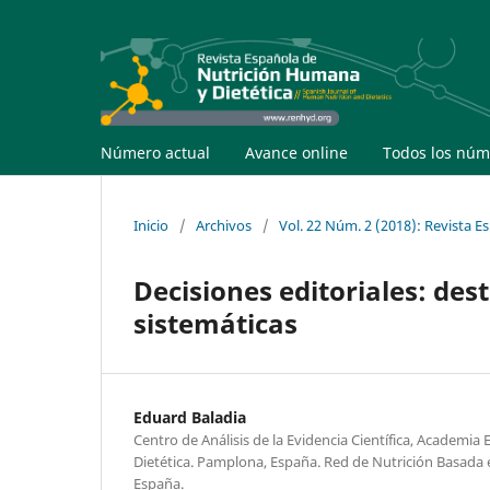
Número actual
Avance online
Todos los núm
Inicio
/
Archivos
/
Vol. 22 Núm. 2 (2018): Revista 
Decisiones editoriales: des
sistemáticas
Eduard Baladia
Centro de Análisis de la Evidencia Científica, Academia
Dietética. Pamplona, España. Red de Nutrición Basada 
España.