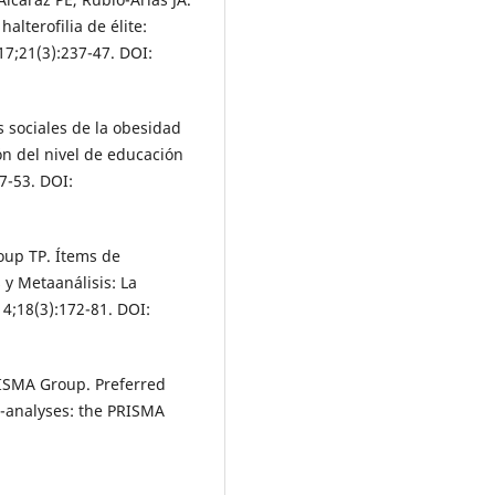
alterofilia de élite:
17;21(3):237-47. DOI:
s sociales de la obesidad
ón del nivel de educación
7-53. DOI:
roup TP. Ítems de
 y Metaanálisis: La
4;18(3):172-81. DOI:
PRISMA Group. Preferred
a-analyses: the PRISMA