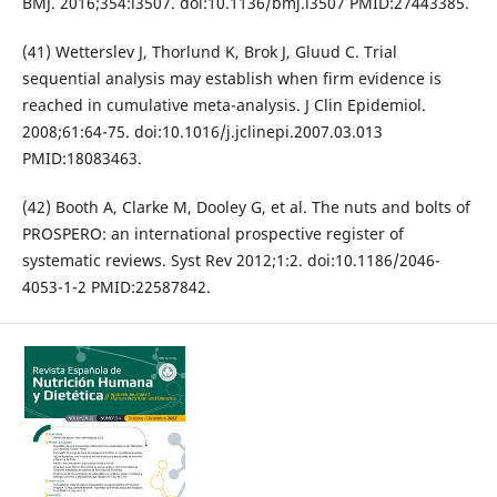
BMJ. 2016;354:i3507. doi:10.1136/bmj.i3507 PMID:27443385.
(41) Wetterslev J, Thorlund K, Brok J, Gluud C. Trial
sequential analysis may establish when firm evidence is
reached in cumulative meta-analysis. J Clin Epidemiol.
2008;61:64-75. doi:10.1016/j.jclinepi.2007.03.013
PMID:18083463.
(42) Booth A, Clarke M, Dooley G, et al. The nuts and bolts of
PROSPERO: an international prospective register of
systematic reviews. Syst Rev 2012;1:2. doi:10.1186/2046-
4053-1-2 PMID:22587842.