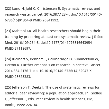
(22) Lund H, Juhl C, Christensen R. Systematic reviews and
research waste. Lancet. 2016;387:123-4. doi:10.1016/S0140-
6736(15)01354-9 PMID:26841992.
(23) Mahtani KR. All health researchers should begin their
training by preparing at least one systematic review. J R Soc
Med. 2016;109:264-8. doi:10.1177/0141076816643954
PMID:27118697.
(24) Kleinert S, Benham L, Collingridge D, Summerskill W,
Horton R. Further emphasis on research in context. Lancet.
2014;384:2176-7. doi:10.1016/S0140-6736(14)62047-X
PMID:25625383.
(25) Jefferson T, Deeks J. The use of systematic reviews for
editorial peer reviewing: a population approach. In: Godlee
F, Jefferson T, eds. Peer review in health sciences. BMJ
Books, 1999: 224-34.