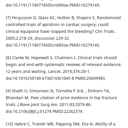
doi:10.1191/1740774505cn090oa PMID:16279149.
(7) Fergusson D, Glass KC, Hutton B, Shapiro S. Randomized
controlled trials of aprotinin in cardiac surgery: could
clinical equipoise have stopped the bleeding? Clin Trials.
2005;2:218-29, discussion 229-32.
doi:10.1191/1740774505cn085oa PMID:16279145.
(8) Clarke M, Hopewell S, Chalmers I. Clinical trials should
begin and end with systematic reviews of relevant evidence:
12 years and waiting. Lancet. 2010;376:20-1.
doi:10.1016/S0140-6736(10)61045-8 PMID:20609983.
(9) Sheth U, Simunovic N, Tornetta P 3rd, , Einhorn TA,
Bhandari M. Poor citation of prior evidence in hip fracture
trials. J Bone Joint Surg Am. 2011;93:2079-86.
doi:10.2106/JBJS.J.01274 PMID:22262379.
(10) Habre C, Tramèr MR, Pöpping DM, Elia N. Ability of a