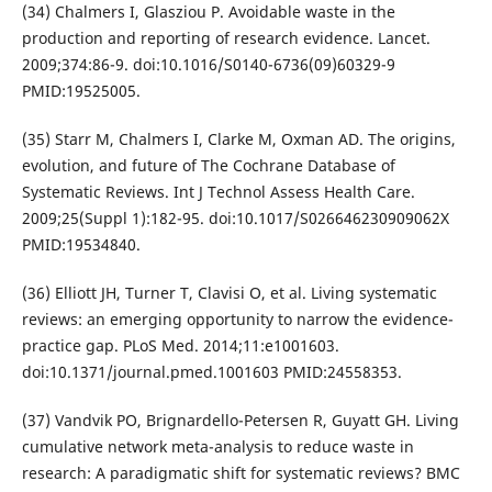
(34) Chalmers I, Glasziou P. Avoidable waste in the
production and reporting of research evidence. Lancet.
2009;374:86-9. doi:10.1016/S0140-6736(09)60329-9
PMID:19525005.
(35) Starr M, Chalmers I, Clarke M, Oxman AD. The origins,
evolution, and future of The Cochrane Database of
Systematic Reviews. Int J Technol Assess Health Care.
2009;25(Suppl 1):182-95. doi:10.1017/S026646230909062X
PMID:19534840.
(36) Elliott JH, Turner T, Clavisi O, et al. Living systematic
reviews: an emerging opportunity to narrow the evidence-
practice gap. PLoS Med. 2014;11:e1001603.
doi:10.1371/journal.pmed.1001603 PMID:24558353.
(37) Vandvik PO, Brignardello-Petersen R, Guyatt GH. Living
cumulative network meta-analysis to reduce waste in
research: A paradigmatic shift for systematic reviews? BMC