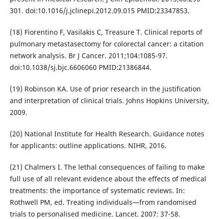
301. doi:10.1016/j.jclinepi.2012.09.015 PMID:23347853.
(18) Fiorentino F, Vasilakis C, Treasure T. Clinical reports of
pulmonary metastasectomy for colorectal cancer: a citation
network analysis. Br J Cancer. 2011;104:1085-97.
doi:10.1038/sj.bjc.6606060 PMID:21386844.
(19) Robinson KA. Use of prior research in the justification
and interpretation of clinical trials. Johns Hopkins University,
2009.
(20) National Institute for Health Research. Guidance notes
for applicants: outline applications. NIHR, 2016.
(21) Chalmers I. The lethal consequences of failing to make
full use of all relevant evidence about the effects of medical
treatments: the importance of systematic reviews. In:
Rothwell PM, ed. Treating individuals—from randomised
trials to personalised medicine. Lancet. 2007: 37-58.