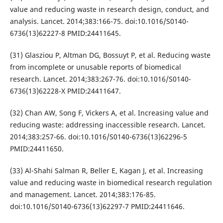
value and reducing waste in research design, conduct, and
analysis. Lancet. 2014;383:166-75. doi:10.1016/S0140-
6736(13)62227-8 PMID:24411645.
(31) Glasziou P, Altman DG, Bossuyt P, et al. Reducing waste
from incomplete or unusable reports of biomedical
research. Lancet. 2014;383:267-76. doi:10.1016/S0140-
6736(13)62228-X PMID:24411647.
(32) Chan AW, Song F, Vickers A, et al. Increasing value and
reducing waste: addressing inaccessible research. Lancet.
2014;383:257-66. doi:10.1016/S0140-6736(13)62296-5
PMID:24411650.
(33) Al-Shahi Salman R, Beller E, Kagan J, et al. Increasing
value and reducing waste in biomedical research regulation
and management. Lancet. 2014;383:176-85.
doi:10.1016/S0140-6736(13)62297-7 PMID:24411646.