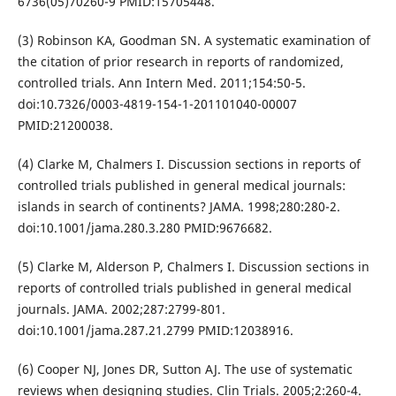
6736(05)70260-9 PMID:15705448.
(3) Robinson KA, Goodman SN. A systematic examination of
the citation of prior research in reports of randomized,
controlled trials. Ann Intern Med. 2011;154:50-5.
doi:10.7326/0003-4819-154-1-201101040-00007
PMID:21200038.
(4) Clarke M, Chalmers I. Discussion sections in reports of
controlled trials published in general medical journals:
islands in search of continents? JAMA. 1998;280:280-2.
doi:10.1001/jama.280.3.280 PMID:9676682.
(5) Clarke M, Alderson P, Chalmers I. Discussion sections in
reports of controlled trials published in general medical
journals. JAMA. 2002;287:2799-801.
doi:10.1001/jama.287.21.2799 PMID:12038916.
(6) Cooper NJ, Jones DR, Sutton AJ. The use of systematic
reviews when designing studies. Clin Trials. 2005;2:260-4.