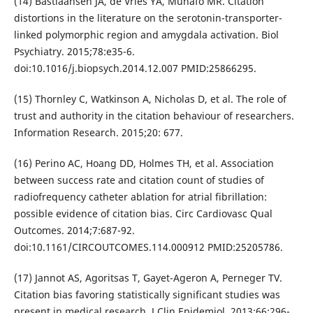
(14) Bastiaansen JA, de Vries YA, Munafò MR. Citation
distortions in the literature on the serotonin-transporter-
linked polymorphic region and amygdala activation. Biol
Psychiatry. 2015;78:e35-6.
doi:10.1016/j.biopsych.2014.12.007 PMID:25866295.
(15) Thornley C, Watkinson A, Nicholas D, et al. The role of
trust and authority in the citation behaviour of researchers.
Information Research. 2015;20: 677.
(16) Perino AC, Hoang DD, Holmes TH, et al. Association
between success rate and citation count of studies of
radiofrequency catheter ablation for atrial fibrillation:
possible evidence of citation bias. Circ Cardiovasc Qual
Outcomes. 2014;7:687-92.
doi:10.1161/CIRCOUTCOMES.114.000912 PMID:25205786.
(17) Jannot AS, Agoritsas T, Gayet-Ageron A, Perneger TV.
Citation bias favoring statistically significant studies was
present in medical research. J Clin Epidemiol. 2013;66:296-