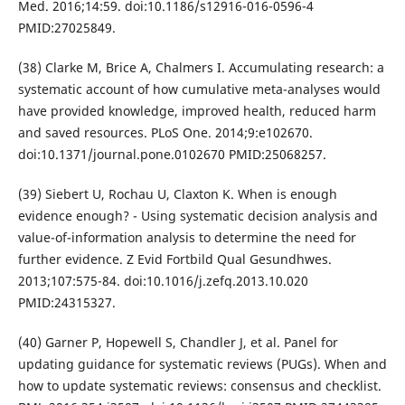
Med. 2016;14:59. doi:10.1186/s12916-016-0596-4
PMID:27025849.
(38) Clarke M, Brice A, Chalmers I. Accumulating research: a
systematic account of how cumulative meta-analyses would
have provided knowledge, improved health, reduced harm
and saved resources. PLoS One. 2014;9:e102670.
doi:10.1371/journal.pone.0102670 PMID:25068257.
(39) Siebert U, Rochau U, Claxton K. When is enough
evidence enough? - Using systematic decision analysis and
value-of-information analysis to determine the need for
further evidence. Z Evid Fortbild Qual Gesundhwes.
2013;107:575-84. doi:10.1016/j.zefq.2013.10.020
PMID:24315327.
(40) Garner P, Hopewell S, Chandler J, et al. Panel for
updating guidance for systematic reviews (PUGs). When and
how to update systematic reviews: consensus and checklist.