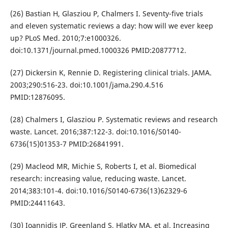
(26) Bastian H, Glasziou P, Chalmers I. Seventy-five trials
and eleven systematic reviews a day: how will we ever keep
up? PLoS Med. 2010;7:e1000326.
doi:10.1371/journal.pmed.1000326 PMID:20877712.
(27) Dickersin K, Rennie D. Registering clinical trials. JAMA.
2003;290:516-23. doi:10.1001/jama.290.4.516
PMID:12876095.
(28) Chalmers I, Glasziou P. Systematic reviews and research
waste. Lancet. 2016;387:122-3. doi:10.1016/S0140-
6736(15)01353-7 PMID:26841991.
(29) Macleod MR, Michie S, Roberts I, et al. Biomedical
research: increasing value, reducing waste. Lancet.
2014;383:101-4. doi:10.1016/S0140-6736(13)62329-6
PMID:24411643.
(30) Ioannidis JP, Greenland S, Hlatky MA, et al. Increasing