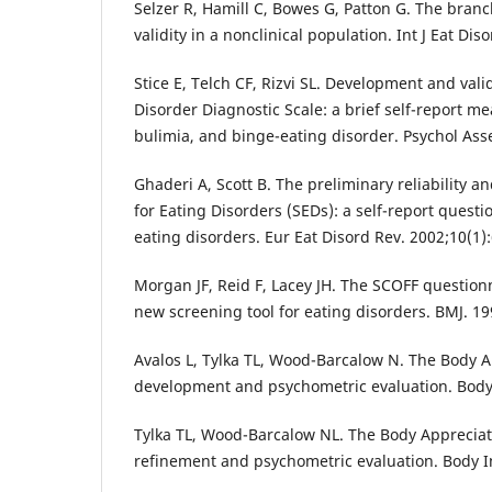
Selzer R, Hamill C, Bowes G, Patton G. The branc
validity in a nonclinical population. Int J Eat Dis
Stice E, Telch CF, Rizvi SL. Development and vali
Disorder Diagnostic Scale: a brief self-report me
bulimia, and binge-eating disorder. Psychol Asse
Ghaderi A, Scott B. The preliminary reliability an
for Eating Disorders (SEDs): a self-report quest
eating disorders. Eur Eat Disord Rev. 2002;10(1)
Morgan JF, Reid F, Lacey JH. The SCOFF question
new screening tool for eating disorders. BMJ. 1
Avalos L, Tylka TL, Wood-Barcalow N. The Body A
development and psychometric evaluation. Body
Tylka TL, Wood-Barcalow NL. The Body Appreciat
refinement and psychometric evaluation. Body I