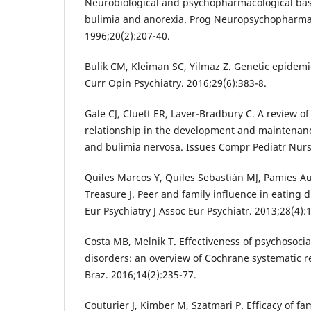
Neurobiological and psychopharmacological basi
bulimia and anorexia. Prog Neuropsychopharmaco
1996;20(2):207-40.
Bulik CM, Kleiman SC, Yilmaz Z. Genetic epidemi
Curr Opin Psychiatry. 2016;29(6):383-8.
Gale CJ, Cluett ER, Laver-Bradbury C. A review of
relationship in the development and maintenanc
and bulimia nervosa. Issues Compr Pediatr Nurs.
Quiles Marcos Y, Quiles Sebastián MJ, Pamies Aub
Treasure J. Peer and family influence in eating d
Eur Psychiatry J Assoc Eur Psychiatr. 2013;28(4):
Costa MB, Melnik T. Effectiveness of psychosocia
disorders: an overview of Cochrane systematic r
Braz. 2016;14(2):235-77.
Couturier J, Kimber M, Szatmari P. Efficacy of f