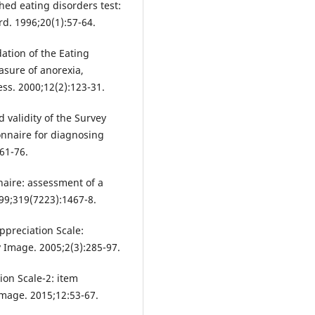
hed eating disorders test:
ord. 1996;20(1):57-64.
dation of the Eating
asure of anorexia,
ss. 2000;12(2):123-31.
d validity of the Survey
ionnaire for diagnosing
:61-76.
naire: assessment of a
999;319(7223):1467-8.
ppreciation Scale:
 Image. 2005;2(3):285-97.
ion Scale-2: item
mage. 2015;12:53-67.