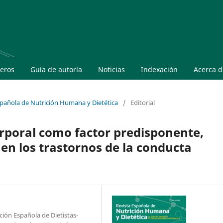
eros
Guía de autoría
Noticias
Indexación
Acerca 
Española de Nutrición Humana y Dietética
/
Editorial
rporal como factor predisponente,
en los trastornos de la conducta
ación Española de Dietistas-