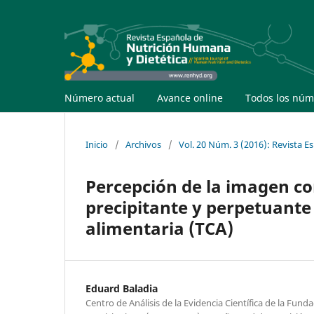
Número actual
Avance online
Todos los núm
Inicio
/
Archivos
/
Vol. 20 Núm. 3 (2016): Revista 
Percepción de la imagen co
precipitante y perpetuante 
alimentaria (TCA)
Eduard Baladia
Centro de Análisis de la Evidencia Científica de la Fund