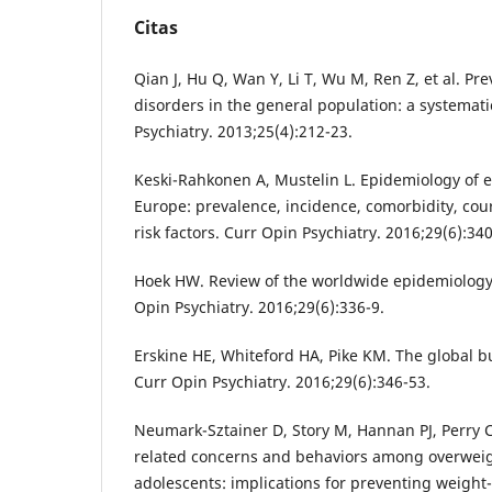
Citas
Qian J, Hu Q, Wan Y, Li T, Wu M, Ren Z, et al. Pr
disorders in the general population: a systemat
Psychiatry. 2013;25(4):212-23.
Keski-Rahkonen A, Mustelin L. Epidemiology of e
Europe: prevalence, incidence, comorbidity, co
risk factors. Curr Opin Psychiatry. 2016;29(6):340
Hoek HW. Review of the worldwide epidemiology 
Opin Psychiatry. 2016;29(6):336-9.
Erskine HE, Whiteford HA, Pike KM. The global b
Curr Opin Psychiatry. 2016;29(6):346-53.
Neumark-Sztainer D, Story M, Hannan PJ, Perry C
related concerns and behaviors among overwei
adolescents: implications for preventing weight-