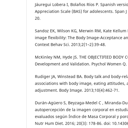
Jáuregui Lobera I, Bolaños Ríos P. Spanish versi
Appreciation Scale (BAS) for adolescents. Span J
20.
Sandoz EK, Wilson KG, Merwin RM, Kate Kellum 
image flexibility: The Body Image-Acceptance an
Context Behav Sci. 2013;2(1–2):39-48.
McKinley NM, Hyde JS. THE OBJECTIFIED BODY
Development and Validation. Psychol Women Q. 
Rudiger JA, Winstead BA. Body talk and body-rel
associations with body image, eating attitudes,
adjustment. Body Image. 2013;10(4):462-71.
Durán-Agüero S, Beyzaga-Medel C , Miranda-D
autopercepción de la imagen corporal en estudia
evaluados según Índice de Masa Corporal y porc
Nutr Hum Diet. 2016; 20(3): 178-86. doi: 10.1430