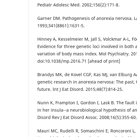
Pediatr Adolesc Med. 2002;156(2):171-8.
Garner DM. Pathogenesis of anorexia nervosa. L
1993;341(8861):1631-5.
Hinney A, Kesselmeier M, Jall S, Volckmar A-L, Föc
Evidence for three genetic loci involved in both
variation of body mass index. Mol Psychiatry. 20
doi:10.1038/mp.2016.71 [ahead of print]
Brandys MK, de Kovel CGF, Kas MJ, van Elburg A
genetic research in anorexia nervosa: The past,
future. Int J Eat Disord. 2015;48(7):814-25.
Nunn K, Frampton I, Gordon I, Lask B. The fault 
in her insula--a neurobiological hypothesis of a
Disord Rev J Eat Disord Assoc. 2008;16(5):355-60.
Mauri MC, Rudelli R, Somaschini E, Roncoroni L, 