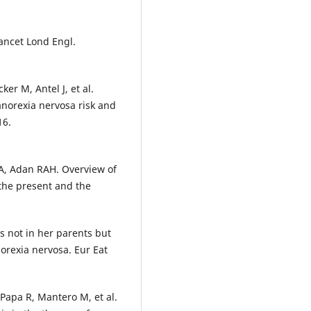
ancet Lond Engl.
ker M, Antel J, et al.
 anorexia nervosa risk and
16.
A, Adan RAH. Overview of
 the present and the
is not in her parents but
norexia nervosa. Eur Eat
Papa R, Mantero M, et al.