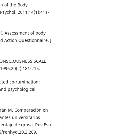
on of the Body
 Psychol. 2011;14(1):411-
K. Assessment of body
d Action Questionnaire. J
 CONSCIOUSNESS SCALE
1996;20(2):181-215.
ated co-rumination:
 and psychological
urán M. Comparación en
ntes universitarios
entaje de grasa. Rev Esp
6/renhyd.20.3.209.