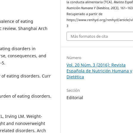
la conducta alimentaria (TCA).
Revista Espa
Nutrición Humana Y Dietética
,
20
(3), 161–163
Recuperado a partir de
https://www.renhyd.org/renhyd/article/v
evalence of eating
3
ic review. Shanghai Arch
Más formatos de cita
ating disorders in
urse, consequences, and
Número
-5.
Vol. 20 Núm. 3 (2016): Revista
Española de Nutrición Humana y
of eating disorders. Curr
Dietética
Sección
urden of eating disorders.
Editorial
L, Irving LM. Weight-
ght and nonoverweight
related disorders. Arch