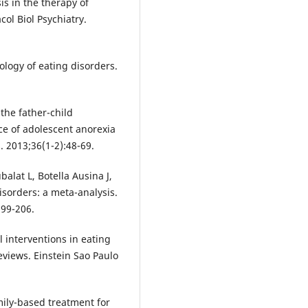
s in the therapy of
l Biol Psychiatry.
ology of eating disorders.
 the father-child
e of adolescent anorexia
 2013;36(1-2):48-69.
alat L, Botella Ausina J,
isorders: a meta-analysis.
199-206.
l interventions in eating
eviews. Einstein Sao Paulo
amily-based treatment for