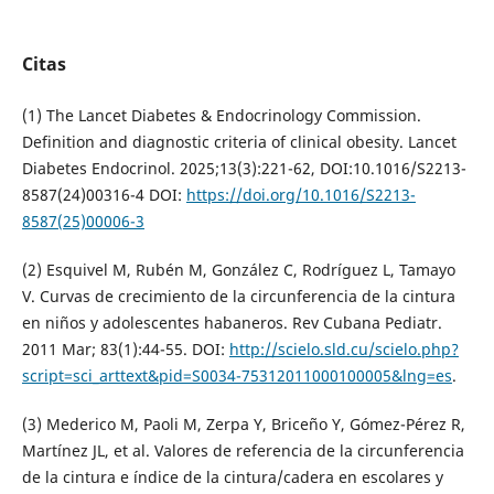
Citas
(1) The Lancet Diabetes & Endocrinology Commission.
Definition and diagnostic criteria of clinical obesity. Lancet
Diabetes Endocrinol. 2025;13(3):221-62, DOI:10.1016/S2213-
8587(24)00316-4 DOI:
https://doi.org/10.1016/S2213-
8587(25)00006-3
(2) Esquivel M, Rubén M, González C, Rodríguez L, Tamayo
V. Curvas de crecimiento de la circunferencia de la cintura
en niños y adolescentes habaneros. Rev Cubana Pediatr.
2011 Mar; 83(1):44-55. DOI:
http://scielo.sld.cu/scielo.php?
script=sci_arttext&pid=S0034-75312011000100005&lng=es
.
(3) Mederico M, Paoli M, Zerpa Y, Briceño Y, Gómez-Pérez R,
Martínez JL, et al. Valores de referencia de la circunferencia
de la cintura e índice de la cintura/cadera en escolares y