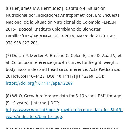
(6) Benjumea MV, Bermúdez J. Capítulo 4: Situación
Nutricional por Indicadores Antropométricos. En: Encuesta
Nacional de la Situación Nutricional de Colombia –ENSIN
2015-. Bogotá: Instituto Colombiano de Bienestar
Familiar/OPS/INS/UNAL. 2013-2018. Marzo de 2020. ISBN:
978-958-623-206.
(7) Durán P, Merker A, Briceño G, Colón E, Line D, Abad V, et
al. Colombian reference growth curves for height, weight,
body mass index and head circumference. Acta Pædiatrica.
2016;105:e116–e125. DOI: 10.1111/apa.13269. DOI:
https://doi.org/10.1111/apa.13269
(8) WHO. Growth reference data for 5-19 years. BMI-for-age
(5-19 years). [internet] DOI:
https://www.who.int/tools/growth-reference-data-for-5to19-
years/indicators/bmi-for-age
.