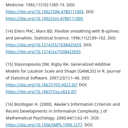
Medicine. 1992;11(10):1305-19. DOI:
https://doi.org/10.1002/SIM.4780111005
. DOI:
https://doi.org/10.1002/sim.4780111005
(14) Eilers PHC, Marx BD. Flexible smoothing with B-splines
and penalties. Statistical Science. 1996;11(2):89–102. DOI:
https://doi.org/10.1214/SS/1038425655
. DOI:
https://doi.org/10.1214/ss/1038425655
(15) Stasinopoulos DM, Rigby RA. Generalized Additive
Models for Location Scale and Shape (GAMLSS) in R. Journal
of Statistical Software. 2007;23(1):1–46. DOI:
https://doi.org/10.18637/JSS.V023.I07
DOI:
https://doi.org/10.18637/jss.v023.i07
(16) Bozdogan H. (2000). Akaike’s Information Criterion and
Recent Developments in Information Complexity. J of
Mathematical Psychology. 2000;44(1):62–91. DOI:
https://doi.org/10.1006/JMPS.1999.1277
. DOI: