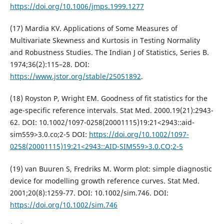
https://doi.org/10.1006/jmps.1999.1277
(17) Mardia KV. Applications of Some Measures of
Multivariate Skewness and Kurtosis in Testing Normality
and Robustness Studies. The Indian J of Statistics, Series B.
1974;36(2):115–28. DOI:
https://www.jstor.org/stable/25051892
.
(18) Royston P, Wright EM. Goodness of fit statistics for the
age-specific reference intervals. Stat Med. 2000.19(21):2943-
62. DOI: 10.1002/1097-0258(20001115)19:21<2943::aid-
sim559>3.0.co;2-5 DOI:
https://doi.org/10.1002/1097-
0258(20001115)19:21<2943::AID-SIM559>3.0.CO;2-5
(19) van Buuren S, Fredriks M. Worm plot: simple diagnostic
device for modelling growth reference curves. Stat Med.
2001;20(8):1259-77. DOI: 10.1002/sim.746. DOI:
https://doi.org/10.1002/sim.746