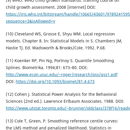
(9) WHO. WHO child growth standards: training course on
child growth assessment. 2008 [internet] DOI:
https://iris.who.int/bitstream/handle/10665/43601/978924159
sequence=3&isAllowed=y
(10) Cleveland WS, Grosse E, Shyu WM. Local regression
models. Chapter 8. In: Statistical Models in S. Chambers JM,
Hastie TJ. Ed. Wadsworth & Brooks/Cole. 1992. P.68.
(11) Koenker RP, Pin Ng, Portnoy S. Quantile Smoothing
Splines. Biometrika. 1994;81: 673–80. DOI:
http://www.econ.uiuc.edu/~roger/research/qss/qss1.pdf
DOI:
https://doi.org/10.1093/biomet/81.4.673
(12) Cohen J. Statistical Power Analysis for the Behavioral
Sciences (2nd ed.). Lawrence Erlbaum Associates. 1988. DOI:
http://www.utstat.toronto.edu/~brunner/oldclass/378f16/rea
(13) Cole T, Green, P. Smoothing reference centile curves:
the LMS method and penalized likelihood. Statistics in