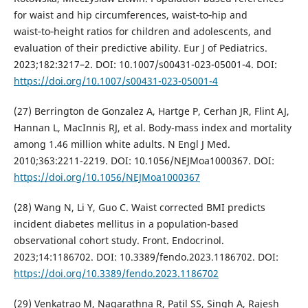
for waist and hip circumferences, waist‑to‑hip and
waist‑to‑height ratios for children and adolescents, and
evaluation of their predictive ability. Eur J of Pediatrics.
2023;182:3217–2. DOI: 10.1007/s00431-023-05001-4. DOI:
https://doi.org/10.1007/s00431-023-05001-4
(27) Berrington de Gonzalez A, Hartge P, Cerhan JR, Flint AJ,
Hannan L, MacInnis RJ, et al. Body-mass index and mortality
among 1.46 million white adults. N Engl J Med.
2010;363:2211-2219. DOI: 10.1056/NEJMoa1000367. DOI:
https://doi.org/10.1056/NEJMoa1000367
(28) Wang N, Li Y, Guo C. Waist corrected BMI predicts
incident diabetes mellitus in a population-based
observational cohort study. Front. Endocrinol.
2023;14:1186702. DOI: 10.3389/fendo.2023.1186702. DOI:
https://doi.org/10.3389/fendo.2023.1186702
(29) Venkatrao M, Nagarathna R, Patil SS, Singh A, Rajesh