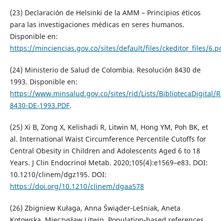
(23) Declaración de Helsinki de la AMM – Principios éticos
para las investigaciones médicas en seres humanos.
Disponible en:
https://minciencias.gov.co/sites/default/files/ckeditor_files/6.p
(24) Ministerio de Salud de Colombia. Resolución 8430 de
1993. Disponible en:
https://www.minsalud.gov.co/sites/rid/Lists/BibliotecaDigita
8430-DE-1993.PDF
.
(25) Xi B, Zong X, Kelishadi R, Litwin M, Hong YM, Poh BK, et
al. International Waist Circumference Percentile Cutoffs for
Central Obesity in Children and Adolescents Aged 6 to 18
Years. J Clin Endocrinol Metab. 2020;105(4):e1569–e83. DOI:
10.1210/clinem/dgz195. DOI:
https://doi.org/10.1210/clinem/dgaa578
(26) Zbigniew Kułaga, Anna Świąder‑Leśniak, Aneta
Kotowska, Mieczysław Litwin. Population‑based references