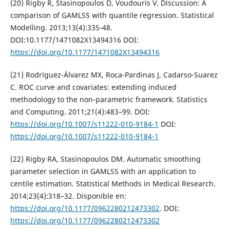
(20) Rigby R, Stasinopoulos D, Voudouris V. Discussion: A
comparison of GAMLSS with quantile regression. Statistical
Modelling. 2013;13(4):335-48.
DOI:10.1177/1471082X13494316 DOI:
https://doi.org/10.1177/1471082X13494316
(21) Rodríguez-Álvarez MX, Roca-Pardinas J, Cadarso-Suarez
C. ROC curve and covariates: extending induced
methodology to the non-parametric framework. Statistics
and Computing. 2011;21(4):483–99. DOI:
https://doi.org/10.1007/s11222-010-9184-1
DOI:
https://doi.org/10.1007/s11222-010-9184-1
(22) Rigby RA, Stasinopoulos DM. Automatic smoothing
parameter selection in GAMLSS with an application to
centile estimation. Statistical Methods in Medical Research.
2014;23(4):318–32. Disponible en:
https://doi.org/10.1177/0962280212473302
. DOI:
https://doi.org/10.1177/0962280212473302