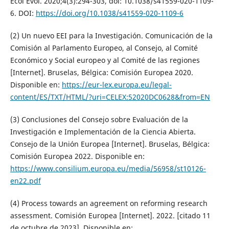
Ecol Evol. 2020;4(3):294-303, doi: 10.1038/s41559-020-1109-
6. DOI:
https://doi.org/10.1038/s41559-020-1109-6
(2) Un nuevo EEI para la Investigación. Comunicación de la
Comisión al Parlamento Europeo, al Consejo, al Comité
Económico y Social europeo y al Comité de las regiones
[Internet]. Bruselas, Bélgica: Comisión Europea 2020.
Disponible en:
https://eur-lex.europa.eu/legal-
content/ES/TXT/HTML/?uri=CELEX:52020DC0628&from=EN
(3) Conclusiones del Consejo sobre Evaluación de la
Investigación e Implementación de la Ciencia Abierta.
Consejo de la Unión Europea [Internet]. Bruselas, Bélgica:
Comisión Europea 2022. Disponible en:
https://www.consilium.europa.eu/media/56958/st10126-
en22.pdf
(4) Process towards an agreement on reforming research
assessment. Comisión Europea [Internet]. 2022. [citado 11
de octubre de 2023]. Disponible en: