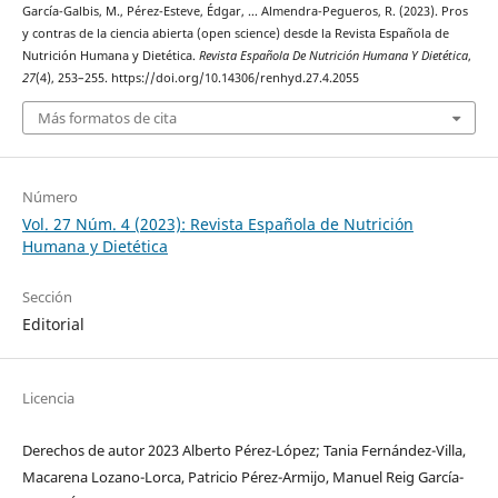
García-Galbis, M., Pérez-Esteve, Édgar, … Almendra-Pegueros, R. (2023). Pros
y contras de la ciencia abierta (open science) desde la Revista Española de
Nutrición Humana y Dietética.
Revista Española De Nutrición Humana Y Dietética
,
27
(4), 253–255. https://doi.org/10.14306/renhyd.27.4.2055
Más formatos de cita
Número
Vol. 27 Núm. 4 (2023): Revista Española de Nutrición
Humana y Dietética
Sección
Editorial
Licencia
Derechos de autor 2023 Alberto Pérez-López; Tania Fernández-Villa,
Macarena Lozano-Lorca, Patricio Pérez-Armijo, Manuel Reig García-