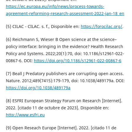
https://ec.europa.eu/info/news/process-towards-
agreement-reforming-research-assessment-2022-jan-18_en
(5) CILAC - CILAC. s. f., Disponible en:
https://forocilac.org/
.
(6) Reichmann S, Wieser B Open science at the science–
policy interface: bringing in the evidence? Health Research
Policy and Systems. 2022;20(1):70, doi: 10.1186/s12961-022-
00867-6. DOI:
https://doi.org/10.1186/s12961-022-00867-6
(7) Beall J Predatory publishers are corrupting open access.
Nature. 2012;489(7415):179-179, doi: 10.1038/489179a. DOI:
https://doi.org/10.1038/489179a
(8) ESFRI European Strategy Forum on Research [Internet].
2022. [citado 11 de octubre de 2023]. Disponible en:
http://www.esfri.eu
(9) Open Reseach Europe [Internet]. 2022. [citado 11 de