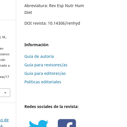
Abreviatura: Rev Esp Nutr Hum
Diet
DOI revista: 10.14306/renhyd
. M.,
Información
 en
bianos
Guía de autoría
ción
Guía para revisores/as
erado a
Guía para editores/as
iew/17
Políticas editoriales
Redes sociales de la revista:
so de
a.