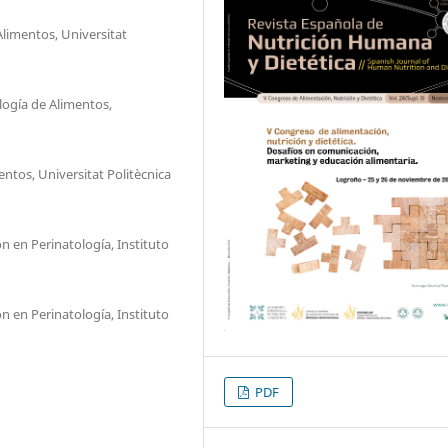
Alimentos, Universitat
logía de Alimentos,
ntos, Universitat Politècnica
n en Perinatología, Instituto
n en Perinatología, Instituto
PDF