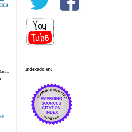
ting
Indexado en:
Barat,
h
ual