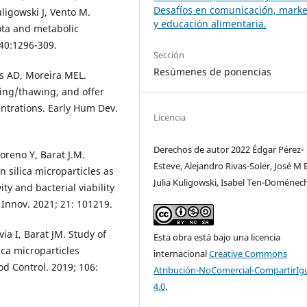
Desafíos en comunicación, marke
ligowski J, Vento M.
y educación alimentaria.
ota and metabolic
 40:1296-309.
Sección
Resúmenes de ponencias
es AD, Moreira MEL.
zing/thawing, and offer
ntrations. Early Hum Dev.
Licencia
Derechos de autor 2022 Édgar Pérez-
oreno Y, Barat J.M.
Esteve, Alejandro Rivas-Soler, José M 
silica microparticles as
Julia Kuligowski, Isabel Ten-Doménec
ity and bacterial viability
Innov. 2021; 21: 101219.
a I, Barat JM. Study of
Esta obra está bajo una licencia
ica microparticles
internacional
Creative Commons
od Control. 2019; 106:
Atribución-NoComercial-CompartirIg
4.0
.