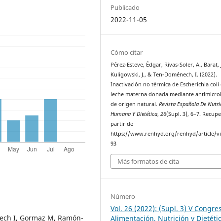
Publicado
2022-11-05
Cómo citar
Pérez-Esteve, Édgar, Rivas-Soler, A., Barat, J
Kuligowski, J., & Ten-Doménech, I. (2022).
Inactivación no térmica de Escherichia coli
leche materna donada mediante antimicro
de origen natural.
Revista Española De Nutri
Humana Y Dietética
,
26
(Supl. 3), 6–7. Recup
partir de
https://www.renhyd.org/renhyd/article/v
93
Más formatos de cita
Número
Vol. 26 (2022): (Supl. 3) V Congre
nech I, Gormaz M, Ramón-
Alimentación, Nutrición y Dietétic