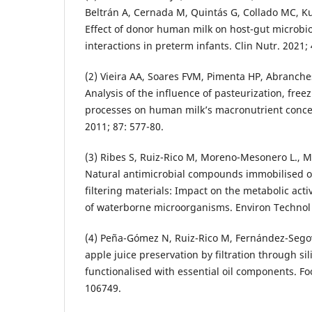
Beltrán A, Cernada M, Quintás G, Collado MC, Ku
Effect of donor human milk on host-gut microbi
interactions in preterm infants. Clin Nutr. 2021;
(2) Vieira AA, Soares FVM, Pimenta HP, Abranch
Analysis of the influence of pasteurization, free
processes on human milk’s macronutrient conce
2011; 87: 577-80.
(3) Ribes S, Ruiz-Rico M, Moreno-Mesonero L., M
Natural antimicrobial compounds immobilised on 
filtering materials: Impact on the metabolic activ
of waterborne microorganisms. Environ Technol 
(4) Peña-Gómez N, Ruiz-Rico M, Fernández-Segovi
apple juice preservation by filtration through sil
functionalised with essential oil components. Fo
106749.