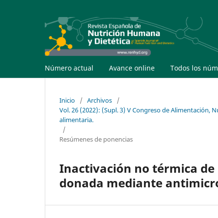
Número actual
Avance online
Todos los núm
Inicio
/
Archivos
/
Vol. 26 (2022): (Supl. 3) V Congreso de Alimentación, 
alimentaria.
/
Resúmenes de ponencias
Inactivación no térmica de 
donada mediante antimicro