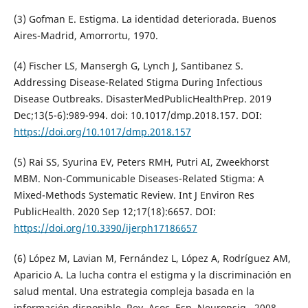
(3) Gofman E. Estigma. La identidad deteriorada. Buenos
Aires-Madrid, Amorrortu, 1970.
(4) Fischer LS, Mansergh G, Lynch J, Santibanez S.
Addressing Disease-Related Stigma During Infectious
Disease Outbreaks. DisasterMedPublicHealthPrep. 2019
Dec;13(5-6):989-994. doi: 10.1017/dmp.2018.157. DOI:
https://doi.org/10.1017/dmp.2018.157
(5) Rai SS, Syurina EV, Peters RMH, Putri AI, Zweekhorst
MBM. Non-Communicable Diseases-Related Stigma: A
Mixed-Methods Systematic Review. Int J Environ Res
PublicHealth. 2020 Sep 12;17(18):6657. DOI:
https://doi.org/10.3390/ijerph17186657
(6) López M, Lavian M, Fernández L, López A, Rodríguez AM,
Aparicio A. La lucha contra el estigma y la discriminación en
salud mental. Una estrategia compleja basada en la
información disponible. Rev. Asoc. Esp. Neuropsiq., 2008,