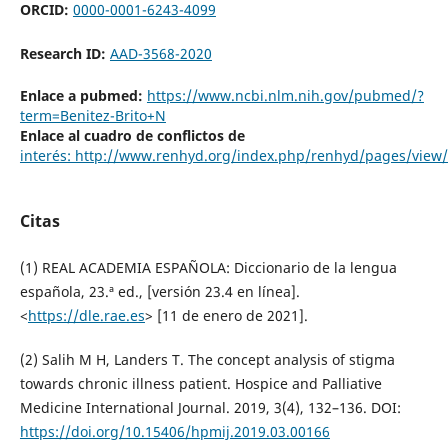
ORCID:
0000-0001-6243-4099
Research ID:
AAD-3568-2020
Enlace a pubmed:
https://www.ncbi.nlm.nih.gov/pubmed/?
term=Benitez-Brito+N
Enlace al cuadro de conflictos de
interés: http://www.renhyd.org/index.php/renhyd/pages/view
Citas
(1) REAL ACADEMIA ESPAÑOLA: Diccionario de la lengua
española, 23.ª ed., [versión 23.4 en línea].
<
https://dle.rae.es
> [11 de enero de 2021].
(2) Salih M H, Landers T. The concept analysis of stigma
towards chronic illness patient. Hospice and Palliative
Medicine International Journal. 2019, 3(4), 132–136. DOI:
https://doi.org/10.15406/hpmij.2019.03.00166