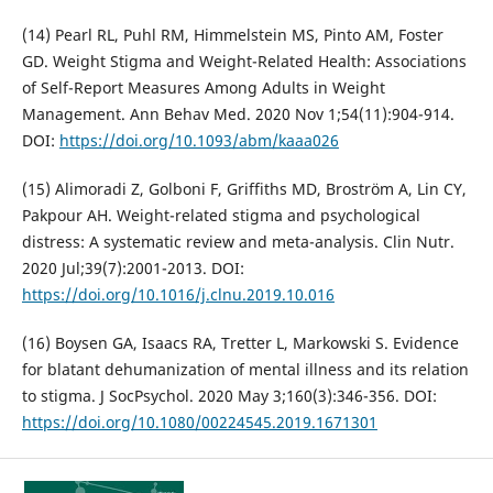
(14) Pearl RL, Puhl RM, Himmelstein MS, Pinto AM, Foster
GD. Weight Stigma and Weight-Related Health: Associations
of Self-Report Measures Among Adults in Weight
Management. Ann Behav Med. 2020 Nov 1;54(11):904-914.
DOI:
https://doi.org/10.1093/abm/kaaa026
(15) Alimoradi Z, Golboni F, Griffiths MD, Broström A, Lin CY,
Pakpour AH. Weight-related stigma and psychological
distress: A systematic review and meta-analysis. Clin Nutr.
2020 Jul;39(7):2001-2013. DOI:
https://doi.org/10.1016/j.clnu.2019.10.016
(16) Boysen GA, Isaacs RA, Tretter L, Markowski S. Evidence
for blatant dehumanization of mental illness and its relation
to stigma. J SocPsychol. 2020 May 3;160(3):346-356. DOI:
https://doi.org/10.1080/00224545.2019.1671301