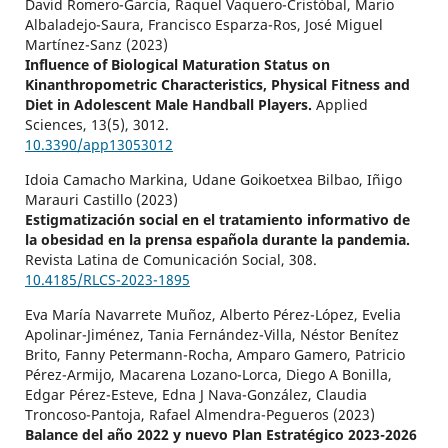
David Romero-García, Raquel Vaquero-Cristóbal, Mario
Albaladejo-Saura, Francisco Esparza-Ros, José Miguel
Martínez-Sanz (2023)
Influence of Biological Maturation Status on
Kinanthropometric Characteristics, Physical Fitness and
Diet in Adolescent Male Handball Players.
Applied
Sciences,
13
(5),
3012.
10.3390/app13053012
Idoia Camacho Markina, Udane Goikoetxea Bilbao, Iñigo
Marauri Castillo (2023)
Estigmatización social en el tratamiento informativo de
la obesidad en la prensa española durante la pandemia.
Revista Latina de Comunicación Social,
308.
10.4185/RLCS-2023-1895
Eva María Navarrete Muñoz, Alberto Pérez-López, Evelia
Apolinar-Jiménez, Tania Fernández-Villa, Néstor Benítez
Brito, Fanny Petermann-Rocha, Amparo Gamero, Patricio
Pérez-Armijo, Macarena Lozano-Lorca, Diego A Bonilla,
Edgar Pérez-Esteve, Edna J Nava-González, Claudia
Troncoso-Pantoja, Rafael Almendra-Pegueros (2023)
Balance del año 2022 y nuevo Plan Estratégico 2023-2026