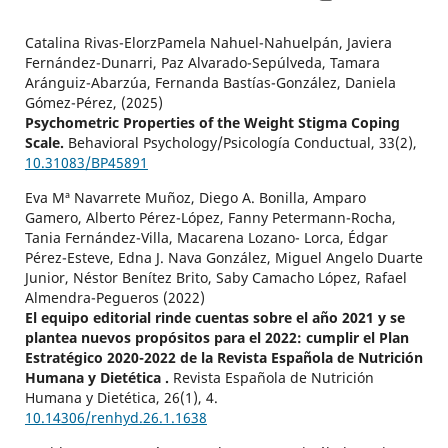
Catalina Rivas-ElorzPamela Nahuel-Nahuelpán, Javiera
Fernández-Dunarri, Paz Alvarado-Sepúlveda, Tamara
Aránguiz-Abarzúa, Fernanda Bastías-González, Daniela
Gómez-Pérez, (2025)
Psychometric Properties of the Weight Stigma Coping
Scale.
Behavioral Psychology/Psicología Conductual,
33
(2),
10.31083/BP45891
Eva Mª Navarrete Muñoz, Diego A. Bonilla, Amparo
Gamero, Alberto Pérez-López, Fanny Petermann-Rocha,
Tania Fernández-Villa, Macarena Lozano- Lorca, Édgar
Pérez-Esteve, Edna J. Nava González, Miguel Angelo Duarte
Junior, Néstor Benítez Brito, Saby Camacho López, Rafael
Almendra-Pegueros (2022)
El equipo editorial rinde cuentas sobre el año 2021 y se
plantea nuevos propósitos para el 2022: cumplir el Plan
Estratégico 2020-2022 de la Revista Española de Nutrición
Humana y Dietética .
Revista Española de Nutrición
Humana y Dietética,
26
(1),
4.
10.14306/renhyd.26.1.1638