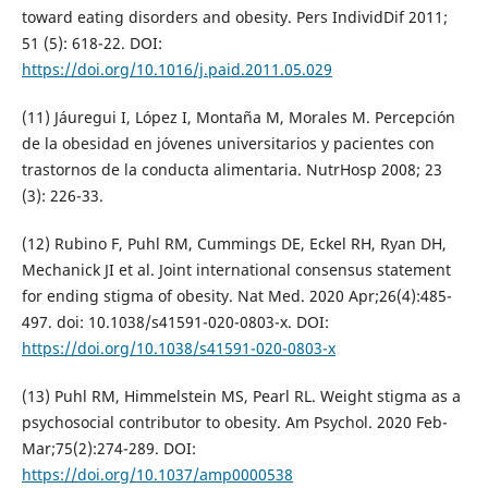
toward eating disorders and obesity. Pers IndividDif 2011;
51 (5): 618-22. DOI:
https://doi.org/10.1016/j.paid.2011.05.029
(11) Jáuregui I, López I, Montaña M, Morales M. Percepción
de la obesidad en jóvenes universitarios y pacientes con
trastornos de la conducta alimentaria. NutrHosp 2008; 23
(3): 226-33.
(12) Rubino F, Puhl RM, Cummings DE, Eckel RH, Ryan DH,
Mechanick JI et al. Joint international consensus statement
for ending stigma of obesity. Nat Med. 2020 Apr;26(4):485-
497. doi: 10.1038/s41591-020-0803-x. DOI:
https://doi.org/10.1038/s41591-020-0803-x
(13) Puhl RM, Himmelstein MS, Pearl RL. Weight stigma as a
psychosocial contributor to obesity. Am Psychol. 2020 Feb-
Mar;75(2):274-289. DOI:
https://doi.org/10.1037/amp0000538