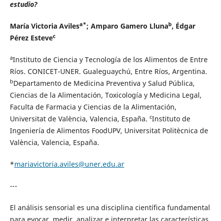
estudio?
a*
b
María Victoria Aviles
; Amparo Gamero Lluna
, Édgar
c
Pérez Esteve
a
Instituto de Ciencia y Tecnología de los Alimentos de Entre
Ríos. CONICET-UNER. Gualeguaychú, Entre Ríos, Argentina.
b
Departamento de Medicina Preventiva y Salud Pública,
Ciencias de la Alimentación, Toxicología y Medicina Legal,
Faculta de Farmacia y Ciencias de la Alimentación,
c
Universitat de València, Valencia, España.
Instituto de
Ingeniería de Alimentos FoodUPV, Universitat Politècnica de
València, Valencia, España.
*
mariavictoria.aviles@uner.edu.ar
---
El análisis sensorial es una disciplina científica fundamental
para evocar, medir, analizar e interpretar las características