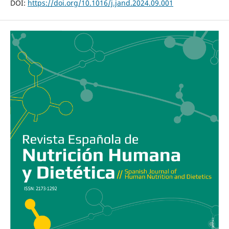
DOI:
https://doi.org/10.1016/j.jand.2024.09.001