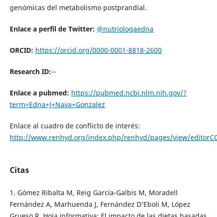
genómicas del metabolismo postprandial.
Enlace a perfil de Twitter:
@nutriologaedna
ORCID
:
https://orcid.org/0000-0001-8818-2600
Research ID:
--
Enlace a pubmed:
https://pubmed.ncbi.nlm.nih.gov/?
term=Edna+J+Nava+Gonzalez
Enlace al cuadro de conflicto de interés:
http://www.renhyd.org/index.php/renhyd/pages/view/editorC
Citas
1. Gómez Ribalta M, Reig García-Galbis M, Moradell
Fernández A, Marhuenda J, Fernández D’Eboli M, López
Grueso R. Hoja informativa: El impacto de las dietas basadas