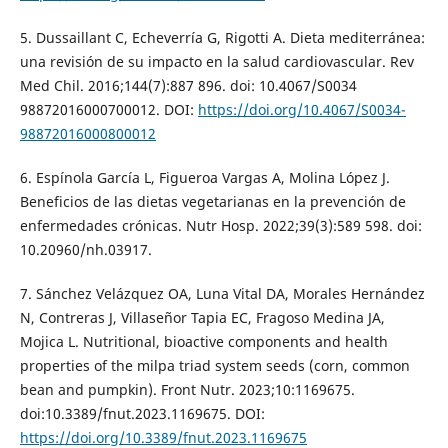
5. Dussaillant C, Echeverría G, Rigotti A. Dieta mediterránea:
una revisión de su impacto en la salud cardiovascular. Rev
Med Chil. 2016;144(7):887 896. doi: 10.4067/S0034
98872016000700012. DOI:
https://doi.org/10.4067/S0034-
98872016000800012
6. Espínola García L, Figueroa Vargas A, Molina López J.
Beneficios de las dietas vegetarianas en la prevención de
enfermedades crónicas. Nutr Hosp. 2022;39(3):589 598. doi:
10.20960/nh.03917.
7. Sánchez Velázquez OA, Luna Vital DA, Morales Hernández
N, Contreras J, Villaseñor Tapia EC, Fragoso Medina JA,
Mojica L. Nutritional, bioactive components and health
properties of the milpa triad system seeds (corn, common
bean and pumpkin). Front Nutr. 2023;10:1169675.
doi:10.3389/fnut.2023.1169675. DOI:
https://doi.org/10.3389/fnut.2023.1169675