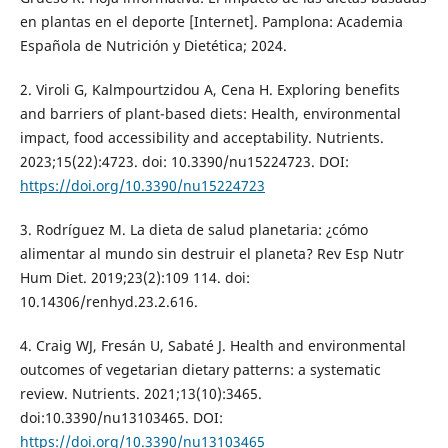
en plantas en el deporte [Internet]. Pamplona: Academia
Española de Nutrición y Dietética; 2024.
2. Viroli G, Kalmpourtzidou A, Cena H. Exploring benefits
and barriers of plant-based diets: Health, environmental
impact, food accessibility and acceptability. Nutrients.
2023;15(22):4723. doi: 10.3390/nu15224723. DOI:
https://doi.org/10.3390/nu15224723
3. Rodríguez M. La dieta de salud planetaria: ¿cómo
alimentar al mundo sin destruir el planeta? Rev Esp Nutr
Hum Diet. 2019;23(2):109 114. doi:
10.14306/renhyd.23.2.616.
4. Craig WJ, Fresán U, Sabaté J. Health and environmental
outcomes of vegetarian dietary patterns: a systematic
review. Nutrients. 2021;13(10):3465.
doi:10.3390/nu13103465. DOI:
https://doi.org/10.3390/nu13103465