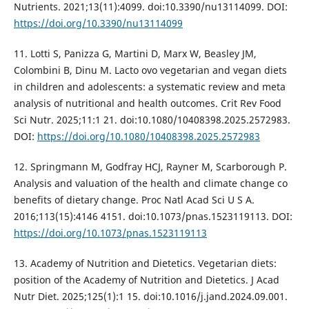
Nutrients. 2021;13(11):4099. doi:10.3390/nu13114099. DOI:
https://doi.org/10.3390/nu13114099
11. Lotti S, Panizza G, Martini D, Marx W, Beasley JM,
Colombini B, Dinu M. Lacto ovo vegetarian and vegan diets
in children and adolescents: a systematic review and meta
analysis of nutritional and health outcomes. Crit Rev Food
Sci Nutr. 2025;11:1 21. doi:10.1080/10408398.2025.2572983.
DOI:
https://doi.org/10.1080/10408398.2025.2572983
12. Springmann M, Godfray HCJ, Rayner M, Scarborough P.
Analysis and valuation of the health and climate change co
benefits of dietary change. Proc Natl Acad Sci U S A.
2016;113(15):4146 4151. doi:10.1073/pnas.1523119113. DOI:
https://doi.org/10.1073/pnas.1523119113
13. Academy of Nutrition and Dietetics. Vegetarian diets:
position of the Academy of Nutrition and Dietetics. J Acad
Nutr Diet. 2025;125(1):1 15. doi:10.1016/j.jand.2024.09.001.