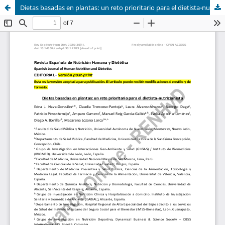
Dietas basadas en plantas: un reto prioritario para el dietista-nutricionista