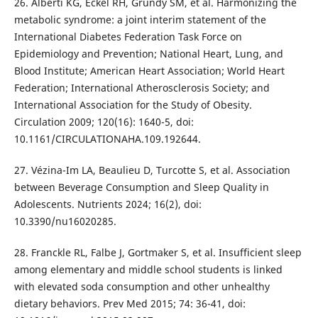
26. Alberti KG, Eckel RH, Grundy SM, et al. Harmonizing the
metabolic syndrome: a joint interim statement of the
International Diabetes Federation Task Force on
Epidemiology and Prevention; National Heart, Lung, and
Blood Institute; American Heart Association; World Heart
Federation; International Atherosclerosis Society; and
International Association for the Study of Obesity.
Circulation 2009; 120(16): 1640-5, doi:
10.1161/CIRCULATIONAHA.109.192644.
27. Vézina-Im LA, Beaulieu D, Turcotte S, et al. Association
between Beverage Consumption and Sleep Quality in
Adolescents. Nutrients 2024; 16(2), doi:
10.3390/nu16020285.
28. Franckle RL, Falbe J, Gortmaker S, et al. Insufficient sleep
among elementary and middle school students is linked
with elevated soda consumption and other unhealthy
dietary behaviors. Prev Med 2015; 74: 36-41, doi: