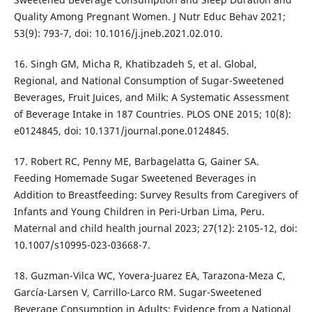
Quality Among Pregnant Women. J Nutr Educ Behav 2021;
53(9): 793-7, doi: 10.1016/j.jneb.2021.02.010.
16. Singh GM, Micha R, Khatibzadeh S, et al. Global,
Regional, and National Consumption of Sugar-Sweetened
Beverages, Fruit Juices, and Milk: A Systematic Assessment
of Beverage Intake in 187 Countries. PLOS ONE 2015; 10(8):
e0124845, doi: 10.1371/journal.pone.0124845.
17. Robert RC, Penny ME, Barbagelatta G, Gainer SA.
Feeding Homemade Sugar Sweetened Beverages in
Addition to Breastfeeding: Survey Results from Caregivers of
Infants and Young Children in Peri-Urban Lima, Peru.
Maternal and child health journal 2023; 27(12): 2105-12, doi:
10.1007/s10995-023-03668-7.
18. Guzman-Vilca WC, Yovera-Juarez EA, Tarazona-Meza C,
García-Larsen V, Carrillo-Larco RM. Sugar-Sweetened
Beverage Consumption in Adults: Evidence from a National