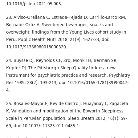
10.1016/j.sleh.2021.05.005.
23. Alviso-Orellana C, Estrada-Tejada D, Carrillo-Larco RM,
Bernabé-Ortiz A. Sweetened beverages, snacks and
overweight: findings from the Young Lives cohort study in
Peru. Public Health Nutr 2018; 21(9): 1627-33, doi:
10.1017/S1368980018000320.
24. Buysse DJ, Reynolds CF, 3rd, Monk TH, Berman SR,
Kupfer DJ. The Pittsburgh Sleep Quality Index: a new
instrument for psychiatric practice and research. Psychiatry
Res 1989; 28(2): 193-213, doi: 10.1016/0165-1781(89)90047-
4.
25. Rosales-Mayor E, Rey de Castro J, Huayanay L, Zagaceta
K. Validation and modification of the Epworth Sleepiness
Scale in Peruvian population. Sleep Breath 2012; 16(1): 59-
69, doi: 10.1007/s11325-011-0485-1.