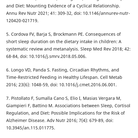
and Diet: Mounting Evidence of a Cyclical Relationship.
Annu Rev Nutr 2021; 41: 309-32, doi: 10.1146/annurev-nutr-
120420-021719.
5. Cordova FV, Barja S, Brockmann PE. Consequences of
short sleep duration on the dietary intake in children: A
systematic review and metanalysis. Sleep Med Rev 2018; 42:
68-84, doi: 10.1016/j.smrv.2018.05.006.
6. Longo VD, Panda S. Fasting, Circadian Rhythms, and
Time-Restricted Feeding in Healthy Lifespan. Cell Metab
2016; 23(6): 1048-59, doi: 10.1016/j.cmet.2016.06.001.
7. Pistollato F, Sumalla Cano S, Elio I, Masias Vergara M,
Giampieri F, Battino M. Associations between Sleep, Cortisol
Regulation, and Diet: Possible Implications for the Risk of
Alzheimer Disease. Adv Nutr 2016; 7(4): 679-89, doi:
10.3945/an.115.011775.