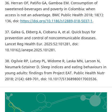
36. Herran OF, Patiño GA, Gamboa EM. Consumption of
sweetened-beverages and poverty in Colombia: when
access is not an advantage. BMC Public Health 2018; 18(1):
136, doi:
https://doi.org/10.1186/s12889-018-5037-1
.
37. Galea G, Ekberg A, Ciobanu A, et al. Quick buys for
prevention and control of noncommunicable diseases.
Lancet Reg Health Eur. 2025:52:101281, doi:
10.1016/j.lanepe.2025.101281.
38. Ogilvie RP, Lutsey PL, Widome R, Laska MN, Larson N,
Neumark-Sztainer D. Sleep indices and eating behaviours in
young adults: findings from Project EAT. Public Health Nutr
2018; 21(4): 689-701, doi: 10.1017/S1368980017003536.