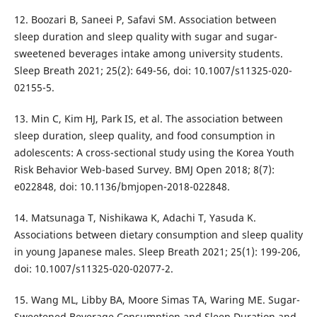
12. Boozari B, Saneei P, Safavi SM. Association between
sleep duration and sleep quality with sugar and sugar-
sweetened beverages intake among university students.
Sleep Breath 2021; 25(2): 649-56, doi: 10.1007/s11325-020-
02155-5.
13. Min C, Kim HJ, Park IS, et al. The association between
sleep duration, sleep quality, and food consumption in
adolescents: A cross-sectional study using the Korea Youth
Risk Behavior Web-based Survey. BMJ Open 2018; 8(7):
e022848, doi: 10.1136/bmjopen-2018-022848.
14. Matsunaga T, Nishikawa K, Adachi T, Yasuda K.
Associations between dietary consumption and sleep quality
in young Japanese males. Sleep Breath 2021; 25(1): 199-206,
doi: 10.1007/s11325-020-02077-2.
15. Wang ML, Libby BA, Moore Simas TA, Waring ME. Sugar-
Sweetened Beverage Consumption and Sleep Duration and