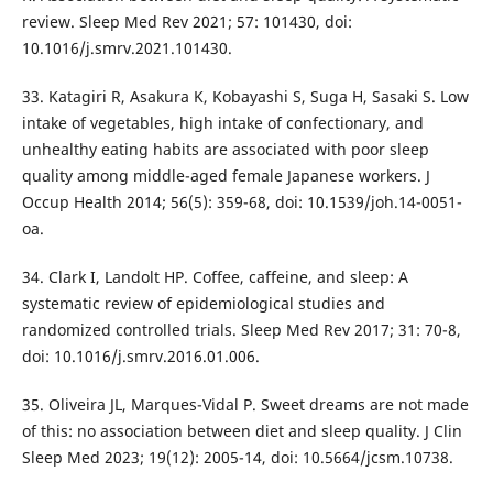
review. Sleep Med Rev 2021; 57: 101430, doi:
10.1016/j.smrv.2021.101430.
33. Katagiri R, Asakura K, Kobayashi S, Suga H, Sasaki S. Low
intake of vegetables, high intake of confectionary, and
unhealthy eating habits are associated with poor sleep
quality among middle-aged female Japanese workers. J
Occup Health 2014; 56(5): 359-68, doi: 10.1539/joh.14-0051-
oa.
34. Clark I, Landolt HP. Coffee, caffeine, and sleep: A
systematic review of epidemiological studies and
randomized controlled trials. Sleep Med Rev 2017; 31: 70-8,
doi: 10.1016/j.smrv.2016.01.006.
35. Oliveira JL, Marques-Vidal P. Sweet dreams are not made
of this: no association between diet and sleep quality. J Clin
Sleep Med 2023; 19(12): 2005-14, doi: 10.5664/jcsm.10738.