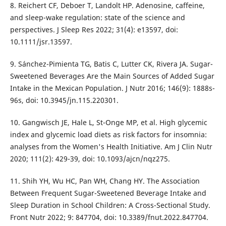
8. Reichert CF, Deboer T, Landolt HP. Adenosine, caffeine,
and sleep-wake regulation: state of the science and
perspectives. J Sleep Res 2022; 31(4): e13597, doi:
10.1111/jsr.13597.
9. Sánchez-Pimienta TG, Batis C, Lutter CK, Rivera JA. Sugar-
Sweetened Beverages Are the Main Sources of Added Sugar
Intake in the Mexican Population. J Nutr 2016; 146(9): 1888s-
96s, doi: 10.3945/jn.115.220301.
10. Gangwisch JE, Hale L, St-Onge MP, et al. High glycemic
index and glycemic load diets as risk factors for insomnia:
analyses from the Women's Health Initiative. Am J Clin Nutr
2020; 111(2): 429-39, doi: 10.1093/ajcn/nqz275.
11. Shih YH, Wu HC, Pan WH, Chang HY. The Association
Between Frequent Sugar-Sweetened Beverage Intake and
Sleep Duration in School Children: A Cross-Sectional Study.
Front Nutr 2022; 9: 847704, doi: 10.3389/fnut.2022.847704.