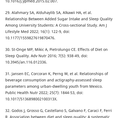
10.1016/j.ypmed.2015.02.007.
29. Alahmary SA, Alduhaylib SA, Alkawii HA, et al.
Relationship Between Added Sugar Intake and Sleep Quality
Among University Students: A Cross-sectional Study. Am J
Lifestyle Med 2022; 16(1): 122-9, doi:
10.1177/1559827619870476.
30. St-Onge MP, Mikic A, Pietrolungo CE. Effects of Diet on
Sleep Quality. Adv Nutr 2016; 7(5): 938-49, doi:
10.3945/an.116.012336.
31. Jansen EC, Corcoran K, Perng W, et al. Relationships of
beverage consumption and actigraphy-assessed sleep
parameters among urban-dwelling youth from Mexico.
Public Health Nutr 2022; 25(7): 1844-53, doi:
10.1017/S136898002100313X.
32. Godos J, Grosso G, Castellano S, Galvano F, Caraci F, Ferri
R. Association between diet and sleep quality: A systematic