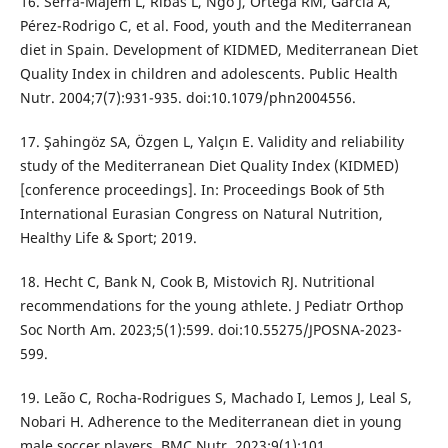
16. Serra-Majem L, Ribas L, Ngo J, Ortega RM, García A,
Pérez-Rodrigo C, et al. Food, youth and the Mediterranean
diet in Spain. Development of KIDMED, Mediterranean Diet
Quality Index in children and adolescents. Public Health
Nutr. 2004;7(7):931-935. doi:10.1079/phn2004556.
17. Şahingöz SA, Özgen L, Yalçın E. Validity and reliability
study of the Mediterranean Diet Quality Index (KIDMED)
[conference proceedings]. In: Proceedings Book of 5th
International Eurasian Congress on Natural Nutrition,
Healthy Life & Sport; 2019.
18. Hecht C, Bank N, Cook B, Mistovich RJ. Nutritional
recommendations for the young athlete. J Pediatr Orthop
Soc North Am. 2023;5(1):599. doi:10.55275/JPOSNA-2023-
599.
19. Leão C, Rocha-Rodrigues S, Machado I, Lemos J, Leal S,
Nobari H. Adherence to the Mediterranean diet in young
male soccer players. BMC Nutr. 2023;9(1):101.