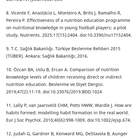
8. Vicente F, Anastácio L, Monteiro A, Brito J, Ramalho R,
Pereira P. Effectiveness of a nutrition education programme
on nutritional knowledge in young football players: a pilot
study. Nutrients. 2025;17(15):2404. doi:10.3390/nu17152404.
9. T.C. Sağlık Bakanlığı. Türkiye Beslenme Rehberi 2015
(TÜBER). Ankara: Sağlık Bakanlığı; 2016.
10. Özcan BA, Uslu B, Ercan A. Comparison of nutrition
knowledge levels of children receiving direct or indirect
nutrition education. Beslenme ve Diyet Dergisi.
2019;47(2):11-19. doi:10.33076/2019.BDD.1024
11. Lally P, van Jaarsveld CHM, Potts HWW, Wardle J. How are
habits formed: modelling habit formation in the real world.
Eur J Soc Psychol. 2010;40(6):998-1009. doi:10.1002/ejsp.674.
12. Judah G, Gardner B, Kenward MG, DeStavola B, Aunger