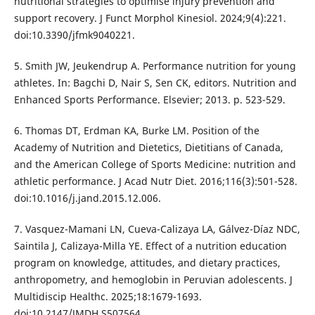
nutritional strategies to optimise injury prevention and
support recovery. J Funct Morphol Kinesiol. 2024;9(4):221.
doi:10.3390/jfmk9040221.
5. Smith JW, Jeukendrup A. Performance nutrition for young
athletes. In: Bagchi D, Nair S, Sen CK, editors. Nutrition and
Enhanced Sports Performance. Elsevier; 2013. p. 523-529.
6. Thomas DT, Erdman KA, Burke LM. Position of the
Academy of Nutrition and Dietetics, Dietitians of Canada,
and the American College of Sports Medicine: nutrition and
athletic performance. J Acad Nutr Diet. 2016;116(3):501-528.
doi:10.1016/j.jand.2015.12.006.
7. Vasquez-Mamani LN, Cueva-Calizaya LA, Gálvez-Díaz NDC,
Saintila J, Calizaya-Milla YE. Effect of a nutrition education
program on knowledge, attitudes, and dietary practices,
anthropometry, and hemoglobin in Peruvian adolescents. J
Multidiscip Healthc. 2025;18:1679-1693.
doi:10.2147/JMDH.S507564.