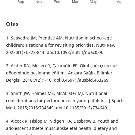
Citas
1. Saavedra JM, Prentice AM. Nutrition in school-age
children: a rationale for revisiting priorities. Nutr Rev.
2023;81(7):823-843. doi:10.1093/nutrit/nuac089.
2. Akder RN, Meseri R, Çakıroğlu FP. Okul çağı çocukluk
döneminde beslenme eğitimi. Ankara Sağlık Bilimleri
Dergisi. 2018;7(2):1-10. doi:0.46971/ausbid.463269.
3. Smith JW, Holmes ME, McAllister MJ. Nutritional
considerations for performance in young athletes. J Sports
Med. 2015;2015:734649. doi:10.1155/2015/734649.
4. Alcock R, Hislop M, Vidgen HA, Desbrow B. Youth and
adolescent athlete musculoskeletal health: dietary and