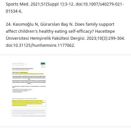
Sports Med. 2021;51(Suppl 1):3-12. doi:10.1007/s40279-021-
01534-6.
24. Kasımoğlu N, Gürarslan Baş N. Does family support
affect children’s healthy eating self-efficacy? Hacettepe
Üniversitesi Hemşirelik Fakültesi Dergisi. 2023;10(3):299-304.
doi:10.31125/hunhemsire.1177062.