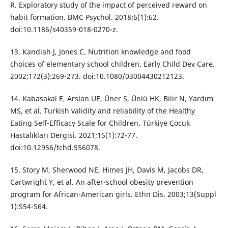
R. Exploratory study of the impact of perceived reward on
habit formation. BMC Psychol. 2018;6(1):62.
doi:10.1186/s40359-018-0270-z.
13. Kandiah J, Jones C. Nutrition knowledge and food
choices of elementary school children. Early Child Dev Care.
2002;172(3):269-273. doi:10.1080/03004430212123.
14. Kabasakal E, Arslan UE, Üner S, Ünlü HK, Bilir N, Yardım
MS, et al. Turkish validity and reliability of the Healthy
Eating Self-Efficacy Scale for Children. Türkiye Çocuk
Hastalıkları Dergisi. 2021;15(1):72-77.
doi:10.12956/tchd.556078.
15. Story M, Sherwood NE, Himes JH, Davis M, Jacobs DR,
Cartwright Y, et al. An after-school obesity prevention
program for African-American girls. Ethn Dis. 2003;13(Suppl
1):S54-S64.