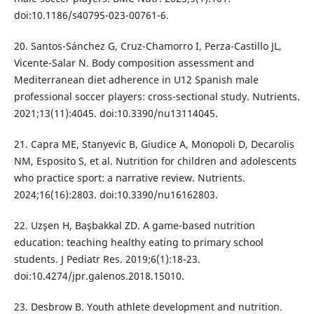
doi:10.1186/s40795-023-00761-6.
20. Santos-Sánchez G, Cruz-Chamorro I, Perza-Castillo JL,
Vicente-Salar N. Body composition assessment and
Mediterranean diet adherence in U12 Spanish male
professional soccer players: cross-sectional study. Nutrients.
2021;13(11):4045. doi:10.3390/nu13114045.
21. Capra ME, Stanyevic B, Giudice A, Monopoli D, Decarolis
NM, Esposito S, et al. Nutrition for children and adolescents
who practice sport: a narrative review. Nutrients.
2024;16(16):2803. doi:10.3390/nu16162803.
22. Uzşen H, Başbakkal ZD. A game-based nutrition
education: teaching healthy eating to primary school
students. J Pediatr Res. 2019;6(1):18-23.
doi:10.4274/jpr.galenos.2018.15010.
23. Desbrow B. Youth athlete development and nutrition.