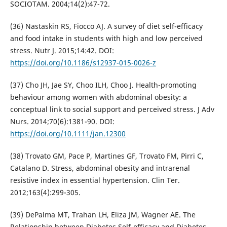
SOCIOTAM. 2004;14(2):47-72.
(36) Nastaskin RS, Fiocco AJ. A survey of diet self-efficacy
and food intake in students with high and low perceived
stress. Nutr J. 2015;14:42. DOI:
https://doi.org/10.1186/s12937-015-0026-z
(37) Cho JH, Jae SY, Choo ILH, Choo J. Health-promoting
behaviour among women with abdominal obesity: a
conceptual link to social support and perceived stress. J Adv
Nurs. 2014;70(6):1381-90. DOI:
https://doi.org/10.1111/jan.12300
(38) Trovato GM, Pace P, Martines GF, Trovato FM, Pirri C,
Catalano D. Stress, abdominal obesity and intrarenal
resistive index in essential hypertension. Clin Ter.
2012;163(4):299-305.
(39) DePalma MT, Trahan LH, Eliza JM, Wagner AE. The
Relationship between Diabetes Self-efficacy and Diabetes