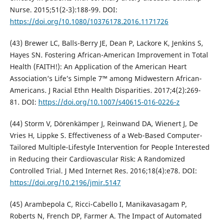
Nurse. 2015;51(2-3):188-99. DOI:
https://doi.org/10.1080/10376178.2016.1171726
(43) Brewer LC, Balls-Berry JE, Dean P, Lackore K, Jenkins S,
Hayes SN. Fostering African-American Improvement in Total
Health (FAITH!): An Application of the American Heart
Association’s Life’s Simple 7™ among Midwestern African-
Americans. J Racial Ethn Health Disparities. 2017;4(2):269-
81. DOI:
https://doi.org/10.1007/s40615-016-0226-z
(44) Storm V, Dörenkämper J, Reinwand DA, Wienert J, De
Vries H, Lippke S. Effectiveness of a Web-Based Computer-
Tailored Multiple-Lifestyle Intervention for People Interested
in Reducing their Cardiovascular Risk: A Randomized
Controlled Trial. J Med Internet Res. 2016;18(4):e78. DOI:
https://doi.org/10.2196/jmir.5147
(45) Arambepola C, Ricci-Cabello I, Manikavasagam P,
Roberts N, French DP, Farmer A. The Impact of Automated