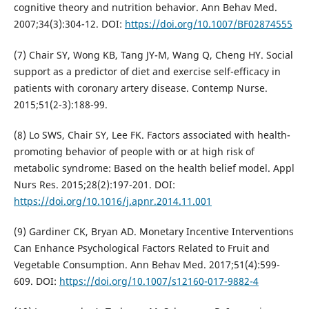
cognitive theory and nutrition behavior. Ann Behav Med.
2007;34(3):304-12. DOI:
https://doi.org/10.1007/BF02874555
(7) Chair SY, Wong KB, Tang JY-M, Wang Q, Cheng HY. Social
support as a predictor of diet and exercise self-efficacy in
patients with coronary artery disease. Contemp Nurse.
2015;51(2-3):188-99.
(8) Lo SWS, Chair SY, Lee FK. Factors associated with health-
promoting behavior of people with or at high risk of
metabolic syndrome: Based on the health belief model. Appl
Nurs Res. 2015;28(2):197-201. DOI:
https://doi.org/10.1016/j.apnr.2014.11.001
(9) Gardiner CK, Bryan AD. Monetary Incentive Interventions
Can Enhance Psychological Factors Related to Fruit and
Vegetable Consumption. Ann Behav Med. 2017;51(4):599-
609. DOI:
https://doi.org/10.1007/s12160-017-9882-4