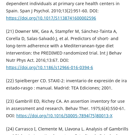
dependent individuals at primary care health centers in
Spain. Span J Psychol. 2010;13(2):951-60. DOI:
https://doi.org/10.1017/S1138741600002596
(21) Downer MK, Gea A, Stampfer M, Sánchez-Tainta A,
Corella D, Salas-Salvadó J, et al. Predictors of short- and
long-term adherence with a Mediterranean-type diet
intervention: the PREDIMED randomized trial. Int J Behav
Nutr Phys Act. 2016;13:67. DOI:
https://doi.org/10.1186/s12966-016-0394-6
(22) Spielberger CD. STAXI-2: inventario de expresión de ira
estado-rasgo : manual. Madrid: TEA Ediciones; 2001.
(23) Gambrill ED, Richey CA. An assertion inventory for use
in assessment and research. Behav Ther. 1975;6(4):550-61.
DOI:
https://doi.org/10.1016/S0005-7894(75)80013-X
(24) Carrasco I, Clemente M, Llavona L. Analysis of Gambrills