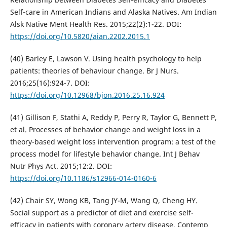
Self-care in American Indians and Alaska Natives. Am Indian
Alsk Native Ment Health Res. 2015;22(2):1-22. DOI:
https://doi.org/10.5820/aian.2202.2015.1
(40) Barley E, Lawson V. Using health psychology to help
patients: theories of behaviour change. Br J Nurs.
2016;25(16):924-7. DOI:
https://doi.org/10.12968/bjon.2016.25.16.924
(41) Gillison F, Stathi A, Reddy P, Perry R, Taylor G, Bennett P,
et al. Processes of behavior change and weight loss in a
theory-based weight loss intervention program: a test of the
process model for lifestyle behavior change. Int J Behav
Nutr Phys Act. 2015;12:2. DOI:
https://doi.org/10.1186/s12966-014-0160-6
(42) Chair SY, Wong KB, Tang JY-M, Wang Q, Cheng HY.
Social support as a predictor of diet and exercise self-
efficacy in patients with coronary artery disease. Contemp