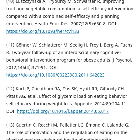
(10) Luszczynska A, Tryburcy M, Schwarzer R. Improving
fruit and vegetable consumption: a self-efficacy intervention
compared with a combined self-efficacy and planning
intervention. Health Educ Res. 2007;22(5):630-8. DOI:
https://doi.org/10.1093/her/cyl133
(11) Göhner W, Schlatterer M, Seelig H, Frey I, Berg A, Fuchs
R. Two-year follow-up of an interdisciplinary cognitive-
behavioral intervention program for obese adults. J Psychol.
2012;146(4):371-91. DOI:
https://doi.org/10.1080/00223980.2011.642023
(12) Karl JP, Cheatham RA, Das SK, Hyatt RR, Gilhooly CH,
Pittas AG, et al. Effect of glycemic load on eating behavior
self-efficacy during weight loss. Appetite. 2014;80:204-11.
DOI:
https://doi.org/10.1016/j.appet.2014.05.017
(13) Guertin C, Rocchi M, Pelletier LG, Émond C, Lalande G.
The role of motivation and the regulation of eating on the
physical and psychological health of patients with