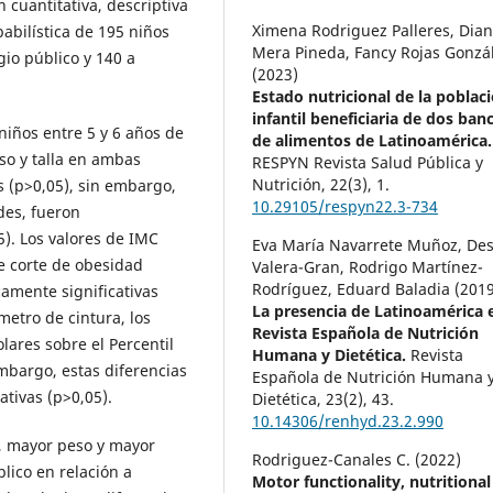
 cuantitativa, descriptiva
Ximena Rodriguez Palleres, Dia
abilística de 195 niños
Mera Pineda, Fancy Rojas Gonzá
gio público y 140 a
(2023)
Estado nutricional de la poblac
infantil beneficiaria de dos ban
niños entre 5 y 6 años de
de alimentos de Latinoamérica. 
eso y talla en ambas
RESPYN Revista Salud Pública y
Nutrición,
22
(3),
1.
s (p>0,05), sin embargo,
10.29105/respyn22.3-734
des, fueron
05). Los valores de IMC
Eva María Navarrete Muñoz, Des
e corte de obesidad
Valera-Gran, Rodrigo Martínez-
Rodríguez, Eduard Baladia (2019
camente significativas
La presencia de Latinoamérica e
metro de cintura, los
Revista Española de Nutrición
lares sobre el Percentil
Humana y Dietética.
Revista
bargo, estas diferencias
Española de Nutrición Humana 
ativas (p>0,05).
Dietética,
23
(2),
43.
10.14306/renhyd.23.2.990
), mayor peso y mayor
Rodriguez-Canales C. (2022)
lico en relación a
Motor functionality, nutritional