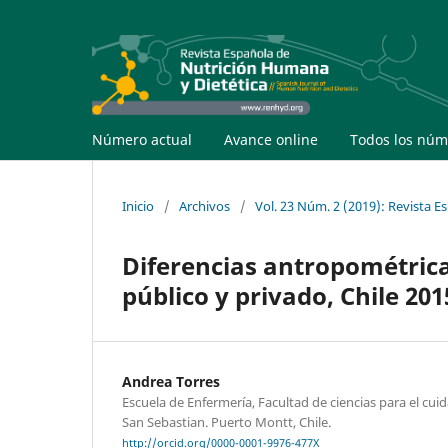
Número actual
Avance online
Todos los núm
Inicio
/
Archivos
/
Vol. 23 Núm. 2 (2019): Revista 
Diferencias antropométricas
público y privado, Chile 201
Andrea Torres
Escuela de Enfermería, Facultad de ciencias para el cui
San Sebastian. Puerto Montt, Chile.
http://orcid.org/0000-0001-9976-477X