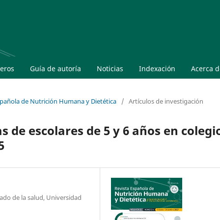
eros
Guía de autoría
Noticias
Indexación
Acerca 
Española de Nutrición Humana y Dietética
/
Artículos de investigación
 de escolares de 5 y 6 años en colegi
5
dado de la salud, Universidad