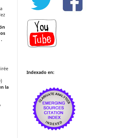
na
lez
ión
cos
.
irée
Indexado en:
)
n la
y