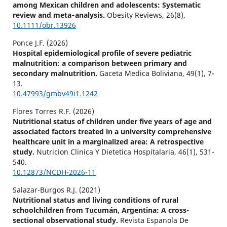
among Mexican children and adolescents: Systematic
review and meta‐analysis.
Obesity Reviews,
26
(8),
10.1111/obr.13926
Ponce J.F. (2026)
Hospital epidemiological profile of severe pediatric
malnutrition: a comparison between primary and
secondary malnutrition.
Gaceta Medica Boliviana,
49
(1),
7-
13.
10.47993/gmbv49i1.1242
Flores Torres R.F. (2026)
Nutritional status of children under five years of age and
associated factors treated in a university comprehensive
healthcare unit in a marginalized area: A retrospective
study.
Nutricion Clinica Y Dietetica Hospitalaria,
46
(1),
531-
540.
10.12873/NCDH-2026-11
Salazar-Burgos R.J. (2021)
Nutritional status and living conditions of rural
schoolchildren from Tucumán, Argentina: A cross-
sectional observational study.
Revista Espanola De