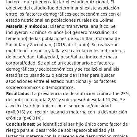
factores que pueden afectar el estado nutricional. El
objetivo del estudio fue determinar si existe asociación
entre los factores demográficos-socioeconómicos con el
estado nutricional en poblaciones rurales de Colima.
Material y métodos:
Diseño: transversal analítico. Se
incluyeron 72 niños ≤5 años (34 género masculino; 38
femenino) de las poblaciones de Suchitlán, Cofradía de
Suchitlán y Zacualpan, (2015 abril-junio). Se realizaron
mediciones de peso y talla y se calcularon los indicadores
de peso/edad, talla/edad, peso/talla e índice de masa
corporal/edad. Se aplicó un cuestionario de factores
demográficos y socioeconómicos y se realizó el análisis
estadístico usando x2 o exacta de Fisher para buscar
asociaciones entre el estado nutricional y los factores
socioeconómicos o demográficos.
Resultados:
La prevalencia de desnutrición crónica fue 25%,
desnutrición aguda 2,8% y sobrepeso/obesidad 11,2%. Se
asoció el ser hijo único con el sobrepeso/obesidad
(p=0,016) y el recibir lactancia materna con la desnutrición
crónica (p=0,014).
Conclusiones:
Se identificó el ser hijo único como factor de
riesgo para el desarrollo de sobrepeso/obesidad y la
lactancia materna con la presencia de desnutrición crónica.