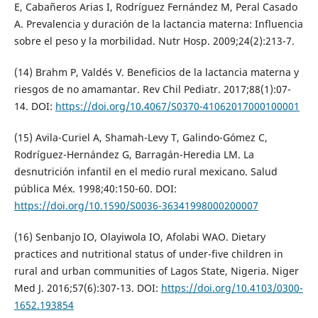
E, Cabañeros Arias I, Rodríguez Fernández M, Peral Casado
A. Prevalencia y duración de la lactancia materna: Influencia
sobre el peso y la morbilidad. Nutr Hosp. 2009;24(2):213-7.
(14) Brahm P, Valdés V. Beneficios de la lactancia materna y
riesgos de no amamantar. Rev Chil Pediatr. 2017;88(1):07-
14. DOI:
https://doi.org/10.4067/S0370-41062017000100001
(15) Avila-Curiel A, Shamah-Levy T, Galindo-Gómez C,
Rodríguez-Hernández G, Barragán-Heredia LM. La
desnutrición infantil en el medio rural mexicano. Salud
pública Méx. 1998;40:150-60. DOI:
https://doi.org/10.1590/S0036-36341998000200007
(16) Senbanjo IO, Olayiwola IO, Afolabi WAO. Dietary
practices and nutritional status of under-five children in
rural and urban communities of Lagos State, Nigeria. Niger
Med J. 2016;57(6):307-13. DOI:
https://doi.org/10.4103/0300-
1652.193854