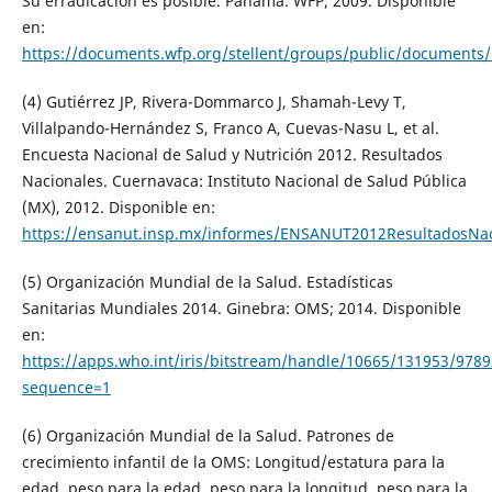
Su erradicación es posible. Panamá: WFP; 2009. Disponible
en:
https://documents.wfp.org/stellent/groups/public/documents/l
(4) Gutiérrez JP, Rivera-Dommarco J, Shamah-Levy T,
Villalpando-Hernández S, Franco A, Cuevas-Nasu L, et al.
Encuesta Nacional de Salud y Nutrición 2012. Resultados
Nacionales. Cuernavaca: Instituto Nacional de Salud Pública
(MX), 2012. Disponible en:
https://ensanut.insp.mx/informes/ENSANUT2012ResultadosNac
(5) Organización Mundial de la Salud. Estadísticas
Sanitarias Mundiales 2014. Ginebra: OMS; 2014. Disponible
en:
https://apps.who.int/iris/bitstream/handle/10665/131953/9
sequence=1
(6) Organización Mundial de la Salud. Patrones de
crecimiento infantil de la OMS: Longitud/estatura para la
edad, peso para la edad, peso para la longitud, peso para la