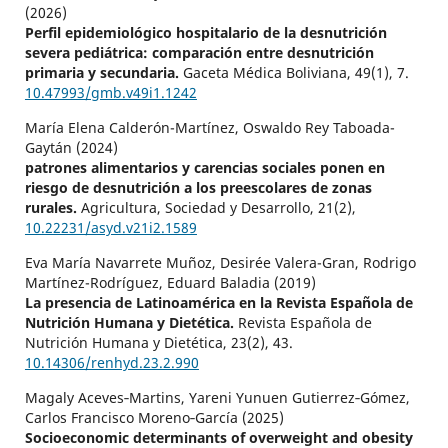
(2026)
Perfil epidemiológico hospitalario de la desnutrición
severa pediátrica: comparación entre desnutrición
primaria y secundaria.
Gaceta Médica Boliviana,
49
(1),
7.
10.47993/gmb.v49i1.1242
María Elena Calderón-Martínez, Oswaldo Rey Taboada-
Gaytán (2024)
patrones alimentarios y carencias sociales ponen en
riesgo de desnutrición a los preescolares de zonas
rurales.
Agricultura, Sociedad y Desarrollo,
21
(2),
10.22231/asyd.v21i2.1589
Eva María Navarrete Muñoz, Desirée Valera-Gran, Rodrigo
Martínez-Rodríguez, Eduard Baladia (2019)
La presencia de Latinoamérica en la Revista Española de
Nutrición Humana y Dietética.
Revista Española de
Nutrición Humana y Dietética,
23
(2),
43.
10.14306/renhyd.23.2.990
Magaly Aceves‐Martins, Yareni Yunuen Gutierrez‐Gómez,
Carlos Francisco Moreno‐García (2025)
Socioeconomic determinants of overweight and obesity