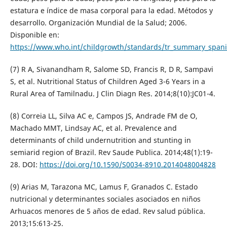
estatura e índice de masa corporal para la edad. Métodos y
desarrollo. Organización Mundial de la Salud; 2006.
Disponible en:
https://www.who.int/childgrowth/standards/tr_summary_spani
(7) R A, Sivanandham R, Salome SD, Francis R, D R, Sampavi
S, et al. Nutritional Status of Children Aged 3-6 Years in a
Rural Area of Tamilnadu. J Clin Diagn Res. 2014;8(10):JC01-4.
(8) Correia LL, Silva AC e, Campos JS, Andrade FM de O,
Machado MMT, Lindsay AC, et al. Prevalence and
determinants of child undernutrition and stunting in
semiarid region of Brazil. Rev Saude Publica. 2014;48(1):19-
28. DOI:
https://doi.org/10.1590/S0034-8910.2014048004828
(9) Arias M, Tarazona MC, Lamus F, Granados C. Estado
nutricional y determinantes sociales asociados en niños
Arhuacos menores de 5 años de edad. Rev salud pública.
2013;15:613-25.