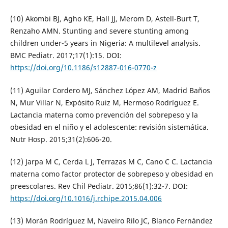
(10) Akombi BJ, Agho KE, Hall JJ, Merom D, Astell-Burt T,
Renzaho AMN. Stunting and severe stunting among
children under-5 years in Nigeria: A multilevel analysis.
BMC Pediatr. 2017;17(1):15. DOI:
https://doi.org/10.1186/s12887-016-0770-z
(11) Aguilar Cordero MJ, Sánchez López AM, Madrid Baños
N, Mur Villar N, Expósito Ruiz M, Hermoso Rodríguez E.
Lactancia materna como prevención del sobrepeso y la
obesidad en el niño y el adolescente: revisión sistemática.
Nutr Hosp. 2015;31(2):606-20.
(12) Jarpa M C, Cerda L J, Terrazas M C, Cano C C. Lactancia
materna como factor protector de sobrepeso y obesidad en
preescolares. Rev Chil Pediatr. 2015;86(1):32-7. DOI:
https://doi.org/10.1016/j.rchipe.2015.04.006
(13) Morán Rodríguez M, Naveiro Rilo JC, Blanco Fernández