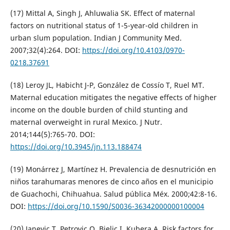
(17) Mittal A, Singh J, Ahluwalia SK. Effect of maternal
factors on nutritional status of 1-5-year-old children in
urban slum population. Indian J Community Med.
2007;32(4):264. DOI:
https://doi.org/10.4103/0970-
0218.37691
(18) Leroy JL, Habicht J-P, González de Cossío T, Ruel MT.
Maternal education mitigates the negative effects of higher
income on the double burden of child stunting and
maternal overweight in rural Mexico. J Nutr.
2014;144(5):765-70. DOI:
https://doi.org/10.3945/jn.113.188474
(19) Monárrez J, Martínez H. Prevalencia de desnutrición en
niños tarahumaras menores de cinco años en el municipio
de Guachochi, Chihuahua. Salud pública Méx. 2000;42:8-16.
DOI:
https://doi.org/10.1590/S0036-36342000000100004
(20) Janevic T, Petrovic O, Bjelic I, Kubera A. Risk factors for