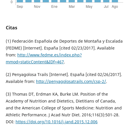
Citas
(1) Federación Española de Deportes de Montaña y Escalada
(FEDME) [Internet]. España [cited 02/23/2017]. Available
from:
http://www.fedme.es/index.php?
mmod=staticContent&IDf=467
.
(2) Penyagolosa Trails [Internet]. España [cited 02/26/2017].
Available from:
http://penyagolosatrails.com/csp-2/
.
(3) Thomas DT, Erdman KA, Burke LM. Position of the
Academy of Nutrition and Dietetics, Dietitians of Canada,
and the American College of Sports Medicine: Nutrition and
Athletic Performance. J Acad Nutr Diet. 2016;116(3):501-28.
DOI:
https://doi.org/10.1016/j.jand.2015.12.006