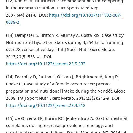
(12) Robins A. Nutritional recommendations for competing
in the Ironman triathlon. Curr Sports Med Rep.
2007;6(4):241-8. DOI:
https://doi.org/10.1007/s11932-007-
0039-2
(13) Dempster S, Britton R, Murray A, Costa RJS. Case study:
Nutrition and hydration status during 4,254 km of running
over 78 consecutive days. Int J Sport Nutr Exerc Metab.
2013;23(5):533-41. DOI:
https://doi.org/10.1123/ijsnem.23.5.533
(14) Fearnley D, Sutton L, O’Hara J, Brightmore A, King R,
Cooke C. Case study of a female ocean racer: prerace
preparation and nutritional intake during the Vendée Globe
2008. Int J Sport Nutr Exerc Metab. 2012;22(3):212-9. DOI:
https://doi.org/10.1123/ijsnem.22.3.212
(15) de Oliveira EP, Burini RC, Jeukendrup A. Gastrointestinal
complaints during exercise: prevalence, etiology, and
nutritional recommendations. Sports Med Auckl NZ. 2014;44