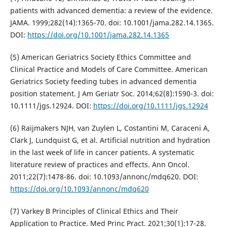
patients with advanced dementia: a review of the evidence.
JAMA. 1999;282(14):1365-70. doi: 10.1001/jama.282.14.1365.
DOI:
https://doi.org/10.1001/jama.282.14.1365
(5) American Geriatrics Society Ethics Committee and
Clinical Practice and Models of Care Committee. American
Geriatrics Society feeding tubes in advanced dementia
position statement. J Am Geriatr Soc. 2014;62(8):1590-3. doi:
10.1111/jgs.12924. DOI:
https://doi.org/10.1111/jgs.12924
(6) Raijmakers NJH, van Zuylen L, Costantini M, Caraceni A,
Clark J, Lundquist G, et al. Artificial nutrition and hydration
in the last week of life in cancer patients. A systematic
literature review of practices and effects. Ann Oncol.
2011;22(7):1478-86. doi: 10.1093/annonc/mdq620. DOI:
https://doi.org/10.1093/annonc/mdq620
(7) Varkey B Principles of Clinical Ethics and Their
Application to Practice. Med Princ Pract. 2021;30(1):17-28.