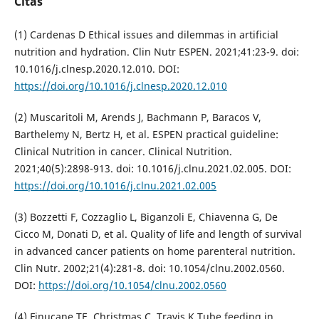
Citas
(1) Cardenas D Ethical issues and dilemmas in artificial
nutrition and hydration. Clin Nutr ESPEN. 2021;41:23-9. doi:
10.1016/j.clnesp.2020.12.010. DOI:
https://doi.org/10.1016/j.clnesp.2020.12.010
(2) Muscaritoli M, Arends J, Bachmann P, Baracos V,
Barthelemy N, Bertz H, et al. ESPEN practical guideline:
Clinical Nutrition in cancer. Clinical Nutrition.
2021;40(5):2898-913. doi: 10.1016/j.clnu.2021.02.005. DOI:
https://doi.org/10.1016/j.clnu.2021.02.005
(3) Bozzetti F, Cozzaglio L, Biganzoli E, Chiavenna G, De
Cicco M, Donati D, et al. Quality of life and length of survival
in advanced cancer patients on home parenteral nutrition.
Clin Nutr. 2002;21(4):281-8. doi: 10.1054/clnu.2002.0560.
DOI:
https://doi.org/10.1054/clnu.2002.0560
(4) Finucane TE, Christmas C, Travis K Tube feeding in