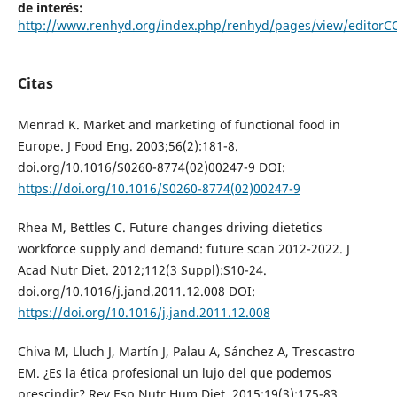
de interés:
http://www.renhyd.org/index.php/renhyd/pages/view/editorC
Citas
Menrad K. Market and marketing of functional food in
Europe. J Food Eng. 2003;56(2):181-8.
doi.org/10.1016/S0260-8774(02)00247-9 DOI:
https://doi.org/10.1016/S0260-8774(02)00247-9
Rhea M, Bettles C. Future changes driving dietetics
workforce supply and demand: future scan 2012-2022. J
Acad Nutr Diet. 2012;112(3 Suppl):S10-24.
doi.org/10.1016/j.jand.2011.12.008 DOI:
https://doi.org/10.1016/j.jand.2011.12.008
Chiva M, Lluch J, Martín J, Palau A, Sánchez A, Trescastro
EM. ¿Es la ética profesional un lujo del que podemos
prescindir? Rev Esp Nutr Hum Diet. 2015;19(3):175-83.