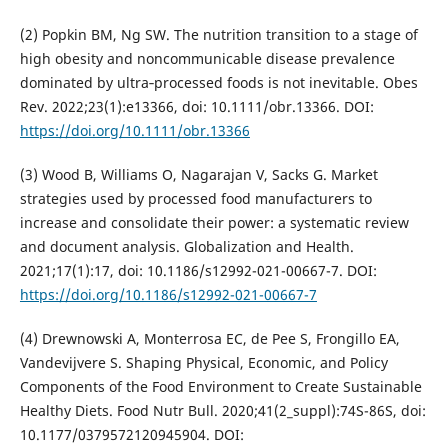
(2) Popkin BM, Ng SW. The nutrition transition to a stage of
high obesity and noncommunicable disease prevalence
dominated by ultra‐processed foods is not inevitable. Obes
Rev. 2022;23(1):e13366, doi: 10.1111/obr.13366. DOI:
https://doi.org/10.1111/obr.13366
(3) Wood B, Williams O, Nagarajan V, Sacks G. Market
strategies used by processed food manufacturers to
increase and consolidate their power: a systematic review
and document analysis. Globalization and Health.
2021;17(1):17, doi: 10.1186/s12992-021-00667-7. DOI:
https://doi.org/10.1186/s12992-021-00667-7
(4) Drewnowski A, Monterrosa EC, de Pee S, Frongillo EA,
Vandevijvere S. Shaping Physical, Economic, and Policy
Components of the Food Environment to Create Sustainable
Healthy Diets. Food Nutr Bull. 2020;41(2_suppl):74S-86S, doi:
10.1177/0379572120945904. DOI: