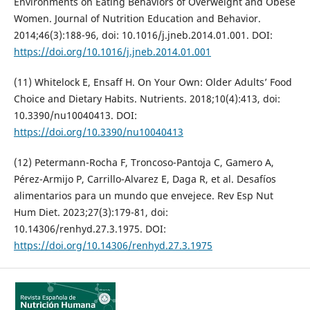
Environments on Eating Behaviors of Overweight and Obese
Women. Journal of Nutrition Education and Behavior.
2014;46(3):188-96, doi: 10.1016/j.jneb.2014.01.001. DOI:
https://doi.org/10.1016/j.jneb.2014.01.001
(11) Whitelock E, Ensaff H. On Your Own: Older Adults’ Food
Choice and Dietary Habits. Nutrients. 2018;10(4):413, doi:
10.3390/nu10040413. DOI:
https://doi.org/10.3390/nu10040413
(12) Petermann-Rocha F, Troncoso-Pantoja C, Gamero A,
Pérez-Armijo P, Carrillo-Alvarez E, Daga R, et al. Desafíos
alimentarios para un mundo que envejece. Rev Esp Nut
Hum Diet. 2023;27(3):179-81, doi:
10.14306/renhyd.27.3.1975. DOI:
https://doi.org/10.14306/renhyd.27.3.1975