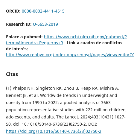
ORCID:
0000-0002-4411-4515
Research ID:
U-6653-2019
Enlace a pubmed:
https://www.ncbi.nlm.nih.gov/pubmed/?
term=Almendra-Pegueros+R
Link a cuadro de conflictos
de interés:
http://www.renhyd.org/index.php/renhyd/pages/view/editorC
Citas
(1) Phelps NH, Singleton RK, Zhou B, Heap RA, Mishra A,
Bennett JE, et al. Worldwide trends in underweight and
obesity from 1990 to 2022: a pooled analysis of 3663
population-representative studies with 222 million children,
adolescents, and adults. The Lancet. 2024;403(10431):1027-
50, doi: 10.1016/S0140-6736(23)02750-2. DOI:
https://doi.org/10.1016/S0140-6736(23)02750-2