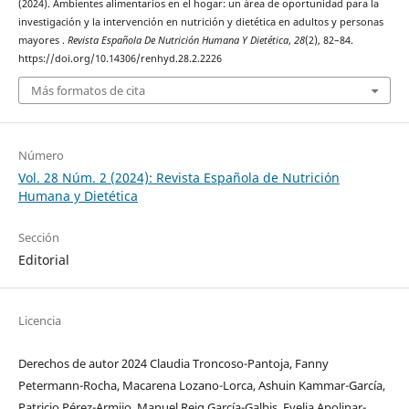
(2024). Ambientes alimentarios en el hogar: un área de oportunidad para la
investigación y la intervención en nutrición y dietética en adultos y personas
mayores .
Revista Española De Nutrición Humana Y Dietética
,
28
(2), 82–84.
https://doi.org/10.14306/renhyd.28.2.2226
Más formatos de cita
Número
Vol. 28 Núm. 2 (2024): Revista Española de Nutrición
Humana y Dietética
Sección
Editorial
Licencia
Derechos de autor 2024 Claudia Troncoso-Pantoja, Fanny
Petermann-Rocha, Macarena Lozano-Lorca, Ashuin Kammar-García,
Patricio Pérez-Armijo, Manuel Reig García-Galbis, Evelia Apolinar-