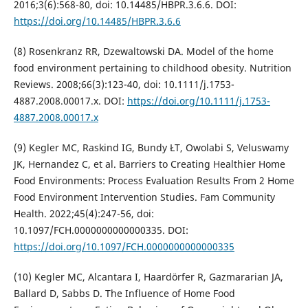
2016;3(6):568-80, doi: 10.14485/HBPR.3.6.6. DOI:
https://doi.org/10.14485/HBPR.3.6.6
(8) Rosenkranz RR, Dzewaltowski DA. Model of the home
food environment pertaining to childhood obesity. Nutrition
Reviews. 2008;66(3):123-40, doi: 10.1111/j.1753-
4887.2008.00017.x. DOI:
https://doi.org/10.1111/j.1753-
4887.2008.00017.x
(9) Kegler MC, Raskind IG, Bundy ŁT, Owolabi S, Veluswamy
JK, Hernandez C, et al. Barriers to Creating Healthier Home
Food Environments: Process Evaluation Results From 2 Home
Food Environment Intervention Studies. Fam Community
Health. 2022;45(4):247-56, doi:
10.1097/FCH.0000000000000335. DOI:
https://doi.org/10.1097/FCH.0000000000000335
(10) Kegler MC, Alcantara I, Haardörfer R, Gazmararian JA,
Ballard D, Sabbs D. The Influence of Home Food