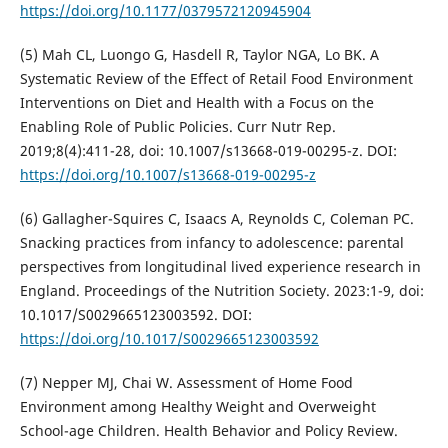
https://doi.org/10.1177/0379572120945904
(5) Mah CL, Luongo G, Hasdell R, Taylor NGA, Lo BK. A
Systematic Review of the Effect of Retail Food Environment
Interventions on Diet and Health with a Focus on the
Enabling Role of Public Policies. Curr Nutr Rep.
2019;8(4):411-28, doi: 10.1007/s13668-019-00295-z. DOI:
https://doi.org/10.1007/s13668-019-00295-z
(6) Gallagher-Squires C, Isaacs A, Reynolds C, Coleman PC.
Snacking practices from infancy to adolescence: parental
perspectives from longitudinal lived experience research in
England. Proceedings of the Nutrition Society. 2023:1-9, doi:
10.1017/S0029665123003592. DOI:
https://doi.org/10.1017/S0029665123003592
(7) Nepper MJ, Chai W. Assessment of Home Food
Environment among Healthy Weight and Overweight
School-age Children. Health Behavior and Policy Review.