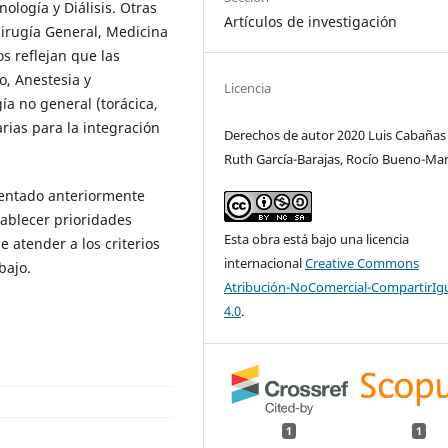
ología y Diálisis. Otras
Artículos de investigación
Cirugía General, Medicina
s reflejan que las
o, Anestesia y
Licencia
ía no general (torácica,
arias para la integración
Derechos de autor 2020 Luis Cabañas A
Ruth García-Barajas, Rocío Bueno-Mar
sentado anteriormente
tablecer prioridades
Esta obra está bajo una licencia
e atender a los criterios
internacional
Creative Commons
bajo.
Atribución-NoComercial-CompartirIg
4.0
.
1
1