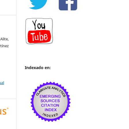
lite,
tínez
Indexado en:
ual