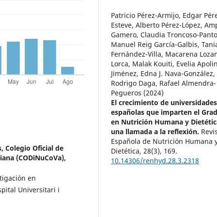
Patricio Pérez-Armijo, Edgar Pér
Esteve, Alberto Pérez-López, Am
Gamero, Claudia Troncoso-Panto
Manuel Reig García-Galbis, Tani
Fernández-Villa, Macarena Loza
Lorca, Malak Kouiti, Evelia Apoli
Jiménez, Edna J. Nava-González,
Rodrigo Daga, Rafael Almendra-
Pegueros (2024)
El crecimiento de universidade
españolas que imparten el Gra
en Nutrición Humana y Dietétic
una llamada a la reflexión.
Revi
Española de Nutrición Humana 
 Colegio Oficial de
Dietética,
28
(3),
169.
nciana (CODiNuCoVa),
10.14306/renhyd.28.3.2318
tigación en
pital Universitari i