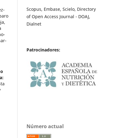
Scopus, Embase, Scielo, Directory
ez-
paro
of Open Access Journal - DOAJ,
ja,
Dialnet
a
no-
nar-
Patrocinadores:
s
do
a:
sta
y
Número actual