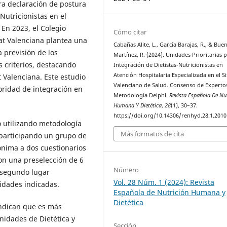
era declaración de postura
-Nutricionistas en el
 En 2023, el Colegio
Cómo citar
tat Valenciana plantea una
Cabañas Alite, L., García Barajas, R., & Bue
 previsión de los
Martínez, R. (2024). Unidades Prioritarias p
 criterios, destacando
Integración de Dietistas-Nutricionistas en
Atención Hospitalaria Especializada en el S
 Valenciana. Este estudio
Valenciano de Salud. Consenso de Experto
oridad de integración en
Metodología Delphi.
Revista Española De Nu
Humana Y Dietética
,
28
(1), 30–37.
https://doi.org/10.14306/renhyd.28.1.2010
o utilizando metodología
Más formatos de cita
 participando un grupo de
nima a dos cuestionarios
con una preselección de 6
Número
n segundo lugar
Vol. 28 Núm. 1 (2024): Revista
idades indicadas.
Española de Nutrición Humana y
Dietética
ndican que es más
unidades de Dietética y
Sección