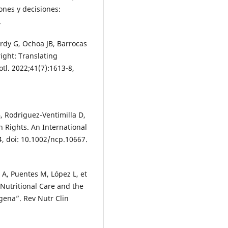
ones y decisiones:
.
rdy G, Ochoa JB, Barrocas
right: Translating
otl. 2022;41(7):1613-8,
, Rodriguez-Ventimilla D,
n Rights. An International
4, doi: 10.1002/ncp.10667.
 A, Puentes M, López L, et
 Nutritional Care and the
agena”. Rev Nutr Clin