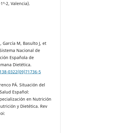
1º-2, Valencia).
 García M, Basulto J, et
l Sistema Nacional de
ación Española de
umana Dietética.
1138-0322(09)71736-5
renco PÁ. Situación del
 Salud Español:
ecialización en Nutrición
trición y Dietética. Rev
oi: