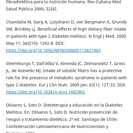
fibradietética para la nutrición humana. Rev Cubana Med
Salud Pública 2006; 32(4).
Chandalia M, Garg A, Lutjohann D, von Bergmann K, Grundy
SM, Brinkley LJ. Beneficial effects of high dietary fiber intake
in patients with type 2 diabetes mellitus. N Engl J Med. 2000
May 11; 342(19): 1392-8. DOI:
https://doi.org/10.1056/NEJM200005113421903
Steemburgo T, Dall’Alba V, Almeida JC, Zelmanovitz T, Gross
JL, de Azevedo MJ. Intake of soluble fibers has a protective
role for the presence of metabolic syndrome in patients with
type 2 diabetes. Eur J Clin Nutr. 2009 Jan; 63(1): 127-33. DOI:
https://doi.org/10.1038/sj.ejcn.1602902
Olivares S, Soto D. Dietoterapia y educación en la Diabetes
Mellitus. En: Olivares S, Soto D. Nutrición prevención de
riesgos y tratamiento dietético. 2ª ed. Santiago de Chile:
Confederación Latinoamericana de Nutricionistas y