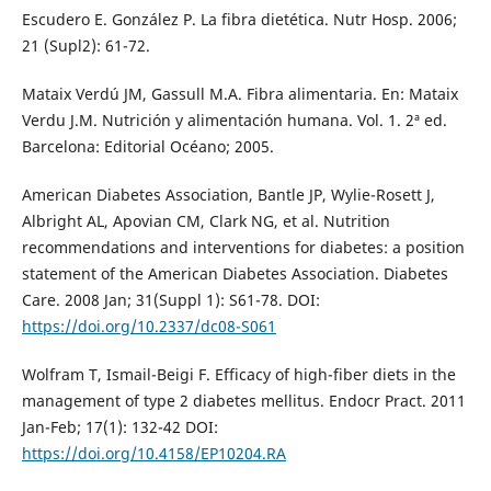
Escudero E. González P. La fibra dietética. Nutr Hosp. 2006;
21 (Supl2): 61-72.
Mataix Verdú JM, Gassull M.A. Fibra alimentaria. En: Mataix
Verdu J.M. Nutrición y alimentación humana. Vol. 1. 2ª ed.
Barcelona: Editorial Océano; 2005.
American Diabetes Association, Bantle JP, Wylie-Rosett J,
Albright AL, Apovian CM, Clark NG, et al. Nutrition
recommendations and interventions for diabetes: a position
statement of the American Diabetes Association. Diabetes
Care. 2008 Jan; 31(Suppl 1): S61-78. DOI:
https://doi.org/10.2337/dc08-S061
Wolfram T, Ismail-Beigi F. Efficacy of high-fiber diets in the
management of type 2 diabetes mellitus. Endocr Pract. 2011
Jan-Feb; 17(1): 132-42 DOI:
https://doi.org/10.4158/EP10204.RA