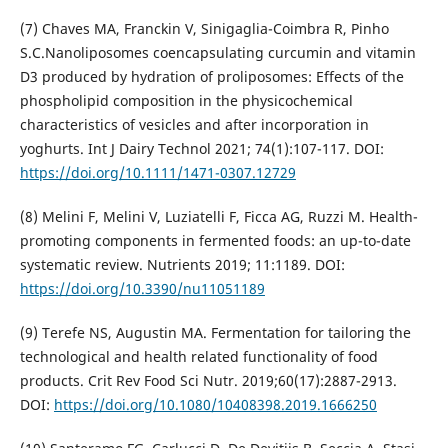
(7) Chaves MA, Franckin V, Sinigaglia-Coimbra R, Pinho
S.C.Nanoliposomes coencapsulating curcumin and vitamin
D3 produced by hydration of proliposomes: Effects of the
phospholipid composition in the physicochemical
characteristics of vesicles and after incorporation in
yoghurts. Int J Dairy Technol 2021; 74(1):107-117. DOI:
https://doi.org/10.1111/1471-0307.12729
(8) Melini F, Melini V, Luziatelli F, Ficca AG, Ruzzi M. Health-
promoting components in fermented foods: an up-to-date
systematic review. Nutrients 2019; 11:1189. DOI:
https://doi.org/10.3390/nu11051189
(9) Terefe NS, Augustin MA. Fermentation for tailoring the
technological and health related functionality of food
products. Crit Rev Food Sci Nutr. 2019;60(17):2887-2913.
DOI:
https://doi.org/10.1080/10408398.2019.1666250