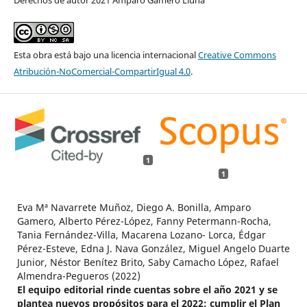
Derechos de autor 2021 Amparo Gamero Lluna
Esta obra está bajo una licencia internacional
Creative Commons
Atribución-NoComercial-CompartirIgual 4.0
.
1
1
Eva Mª Navarrete Muñoz, Diego A. Bonilla, Amparo
Gamero, Alberto Pérez-López, Fanny Petermann-Rocha,
Tania Fernández-Villa, Macarena Lozano- Lorca, Édgar
Pérez-Esteve, Edna J. Nava González, Miguel Angelo Duarte
Junior, Néstor Benítez Brito, Saby Camacho López, Rafael
Almendra-Pegueros (2022)
El equipo editorial rinde cuentas sobre el año 2021 y se
plantea nuevos propósitos para el 2022: cumplir el Plan