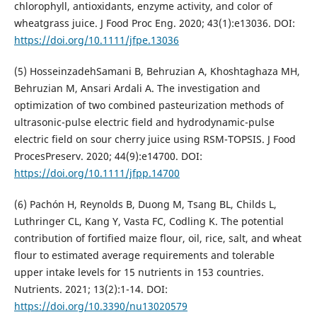
chlorophyll, antioxidants, enzyme activity, and color of
wheatgrass juice. J Food Proc Eng. 2020; 43(1):e13036. DOI:
https://doi.org/10.1111/jfpe.13036
(5) HosseinzadehSamani B, Behruzian A, Khoshtaghaza MH,
Behruzian M, Ansari Ardali A. The investigation and
optimization of two combined pasteurization methods of
ultrasonic-pulse electric field and hydrodynamic-pulse
electric field on sour cherry juice using RSM-TOPSIS. J Food
ProcesPreserv. 2020; 44(9):e14700. DOI:
https://doi.org/10.1111/jfpp.14700
(6) Pachón H, Reynolds B, Duong M, Tsang BL, Childs L,
Luthringer CL, Kang Y, Vasta FC, Codling K. The potential
contribution of fortified maize flour, oil, rice, salt, and wheat
flour to estimated average requirements and tolerable
upper intake levels for 15 nutrients in 153 countries.
Nutrients. 2021; 13(2):1-14. DOI:
https://doi.org/10.3390/nu13020579