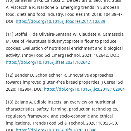
(10) Santeramo FG, Carlucci D, De Devitiis B, Seccia A, Stasi
A, Viscecchia R, Nardone G. Emerging trends in European
food, diets and food industry. Food Res Int. 2018; 104:38-47.
DOI:
https://doi.org/10.1016/j.foodres.2017.10.039
(11) Stoffel F, de Oliveira-Santana W, Claudete R, Camassola
M. Use of Pleurotusalbidusmycoprotein flour to produce
cookies: Evaluation of nutritional enrichment and biological
activity. Innov Food Sci EmergTechnol. 2021; 102642. DOI:
https://doi.org/10.1016/j.ifset.2021.102642
(12) Bender D, Schönlechner R. Innovative approaches
towards improved gluten-free bread properties. J Cereal Sci
2020; 102904. DOI:
https://doi.org/10.1016/j.jcs.2019.102904
(13) Baiano A. Edible insects: an overview on nutritional
characteristics, safety, farming, production technologies,
regulatory framework, and socio-economic and ethical
implications. Trends Food Sci & Technol. 2020; 100:35-50.
DOI:
https://doi.org/10.1016/j.tifs.2020.03.040