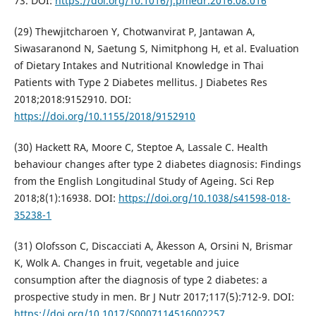
73. DOI:
https://doi.org/10.1016/j.pmedr.2016.08.016
(29) Thewjitcharoen Y, Chotwanvirat P, Jantawan A,
Siwasaranond N, Saetung S, Nimitphong H, et al. Evaluation
of Dietary Intakes and Nutritional Knowledge in Thai
Patients with Type 2 Diabetes mellitus. J Diabetes Res
2018;2018:9152910. DOI:
https://doi.org/10.1155/2018/9152910
(30) Hackett RA, Moore C, Steptoe A, Lassale C. Health
behaviour changes after type 2 diabetes diagnosis: Findings
from the English Longitudinal Study of Ageing. Sci Rep
2018;8(1):16938. DOI:
https://doi.org/10.1038/s41598-018-
35238-1
(31) Olofsson C, Discacciati A, Åkesson A, Orsini N, Brismar
K, Wolk A. Changes in fruit, vegetable and juice
consumption after the diagnosis of type 2 diabetes: a
prospective study in men. Br J Nutr 2017;117(5):712-9. DOI:
https://doi.org/10.1017/S0007114516002257