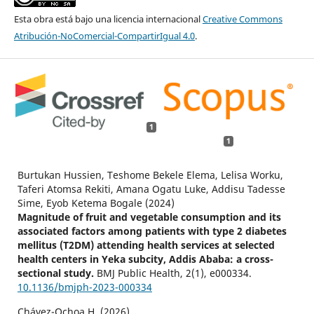
Esta obra está bajo una licencia internacional
Creative Commons
Atribución-NoComercial-CompartirIgual 4.0
.
1
1
Burtukan Hussien, Teshome Bekele Elema, Lelisa Worku,
Taferi Atomsa Rekiti, Amana Ogatu Luke, Addisu Tadesse
Sime, Eyob Ketema Bogale (2024)
Magnitude of fruit and vegetable consumption and its
associated factors among patients with type 2 diabetes
mellitus (T2DM) attending health services at selected
health centers in Yeka subcity, Addis Ababa: a cross-
sectional study.
BMJ Public Health,
2
(1),
e000334.
10.1136/bmjph-2023-000334
Chávez-Ochoa H. (2026)