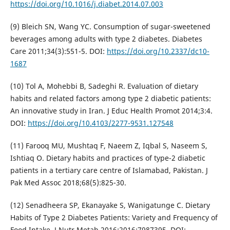
https://doi.org/10.1016/j.diabet.2014.07.003
(9) Bleich SN, Wang YC. Consumption of sugar-sweetened
beverages among adults with type 2 diabetes. Diabetes
Care 2011;34(3):551-5. DOI:
https://doi.org/10.2337/dc10-
1687
(10) Tol A, Mohebbi B, Sadeghi R. Evaluation of dietary
habits and related factors among type 2 diabetic patients:
An innovative study in Iran. J Educ Health Promot 2014;3:4.
DOI:
https://doi.org/10.4103/2277-9531.127548
(11) Farooq MU, Mushtaq F, Naeem Z, Iqbal S, Naseem S,
Ishtiaq O. Dietary habits and practices of type-2 diabetic
patients in a tertiary care centre of Islamabad, Pakistan. J
Pak Med Assoc 2018;68(5):825-30.
(12) Senadheera SP, Ekanayake S, Wanigatunge C. Dietary
Habits of Type 2 Diabetes Patients: Variety and Frequency of
Food Intake. J Nutr Metab 2016;2016:7987395. DOI: