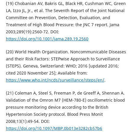
(19) Chobanian AV, Bakris GL, Black HR, Cushman WC, Green
LA, Izzo JL, Jr., et al. The Seventh Report of the Joint National
Committee on Prevention, Detection, Evaluation, and
Treatment of High Blood Pressure: the JNC 7 report. Jama
2003;289(19):2560-72. DOI:
https://doi.org/10.1001/jama.289.19.2560
(20) World Health Organization. Noncommunicable Diseases
and their Risk Factors: STEPwise Approach to Surveillance
(STEPS). Geneva, Switzerland: WHO; 2016 [updated 2016;
cited 2020 November 25]; Available from:
https://www.who.int/ncds/surveillance/steps/en/
.
(21) Coleman A, Steel S, Freeman P, de Greeff A, Shennan A.
Validation of the Omron M7 (HEM-780-E) oscillometric blood
pressure monitoring device according to the British
Hypertension Society protocol. Blood Press Monit
2008;13(1):49-54. DOI:
https://doi.org/10.1097/MBP.0b013e3282cb57b6