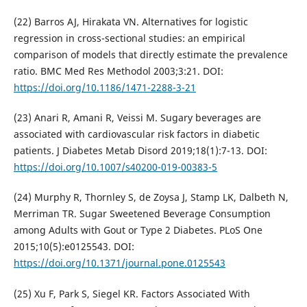
(22) Barros AJ, Hirakata VN. Alternatives for logistic
regression in cross-sectional studies: an empirical
comparison of models that directly estimate the prevalence
ratio. BMC Med Res Methodol 2003;3:21. DOI:
https://doi.org/10.1186/1471-2288-3-21
(23) Anari R, Amani R, Veissi M. Sugary beverages are
associated with cardiovascular risk factors in diabetic
patients. J Diabetes Metab Disord 2019;18(1):7-13. DOI:
https://doi.org/10.1007/s40200-019-00383-5
(24) Murphy R, Thornley S, de Zoysa J, Stamp LK, Dalbeth N,
Merriman TR. Sugar Sweetened Beverage Consumption
among Adults with Gout or Type 2 Diabetes. PLoS One
2015;10(5):e0125543. DOI:
https://doi.org/10.1371/journal.pone.0125543
(25) Xu F, Park S, Siegel KR. Factors Associated With