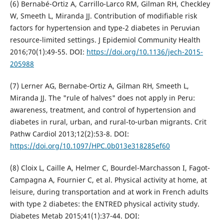
(6) Bernabé-Ortiz A, Carrillo-Larco RM, Gilman RH, Checkley
W, Smeeth L, Miranda JJ. Contribution of modifiable risk
factors for hypertension and type-2 diabetes in Peruvian
resource-limited settings. J Epidemiol Community Health
2016;70(1):49-55. DOI:
https://doi.org/10.1136/jech-2015-
205988
(7) Lerner AG, Bernabe-Ortiz A, Gilman RH, Smeeth L,
Miranda JJ. The "rule of halves" does not apply in Peru:
awareness, treatment, and control of hypertension and
diabetes in rural, urban, and rural-to-urban migrants. Crit
Pathw Cardiol 2013;12(2):53-8. DOI:
https://doi.org/10.1097/HPC.0b013e318285ef60
(8) Cloix L, Caille A, Helmer C, Bourdel-Marchasson I, Fagot-
Campagna A, Fournier C, et al. Physical activity at home, at
leisure, during transportation and at work in French adults
with type 2 diabetes: the ENTRED physical activity study.
Diabetes Metab 2015;41(1):37-44. DOI: