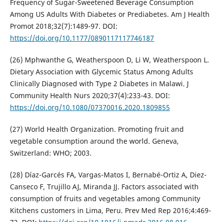
Frequency of Sugar-Sweetened Beverage Consumption
Among US Adults With Diabetes or Prediabetes. Am J Health
Promot 2018;32(7):1489-97. DOI:
https://doi.org/10.1177/0890117117746187
(26) Mphwanthe G, Weatherspoon D, Li W, Weatherspoon L.
Dietary Association with Glycemic Status Among Adults
Clinically Diagnosed with Type 2 Diabetes in Malawi. J
Community Health Nurs 2020;37(4):233-43. DOI:
https://doi.org/10.1080/07370016.2020.1809855
(27) World Health Organization. Promoting fruit and
vegetable consumption around the world. Geneva,
Switzerland: WHO; 2003.
(28) Díaz-Garcés FA, Vargas-Matos I, Bernabé-Ortiz A, Diez-
Canseco F, Trujillo AJ, Miranda JJ. Factors associated with
consumption of fruits and vegetables among Community
Kitchens customers in Lima, Peru. Prev Med Rep 2016;4:469-