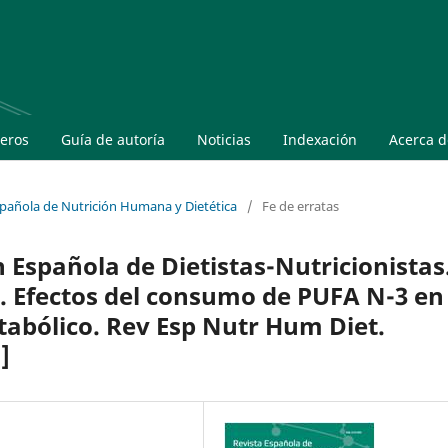
eros
Guía de autoría
Noticias
Indexación
Acerca 
Española de Nutrición Humana y Dietética
/
Fe de erratas
 Española de Dietistas-Nutricionistas
. Efectos del consumo de PUFA N-3 en
abólico. Rev Esp Nutr Hum Diet.
]