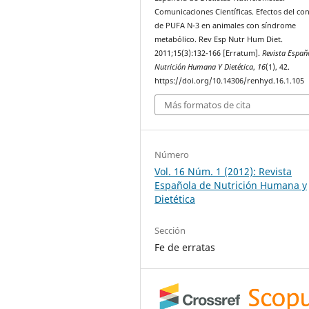
Comunicaciones Científicas. Efectos del c
de PUFA N-3 en animales con síndrome
metabólico. Rev Esp Nutr Hum Diet.
2011;15(3):132-166 [Erratum].
Revista Españ
Nutrición Humana Y Dietética
,
16
(1), 42.
https://doi.org/10.14306/renhyd.16.1.105
Más formatos de cita
Número
Vol. 16 Núm. 1 (2012): Revista
Española de Nutrición Humana y
Dietética
Sección
Fe de erratas