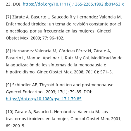
23. DOI:
https://doi.org/10.1111/j.1365-2265.1992.tb01453.x
(7) Zárate A, Basurto L, Saucedo R y Hernandez Valencia M.
Enfermedad tiroidea: un tema de revisión constante por el
ginecólogo, por su frecuencia en las mujeres. Ginecol
Obstet Mex. 2009; 77: 96–102.
(8) Hernandez Valencia M, Córdova Pérez N, Zárate A,
Basurto L, Manuel Apolinar L, Ruiz M y Col. Modificación de
la agudización de los síntomas de la menopausia e
hipotiroidismo. Ginec Obstet Mex. 2008; 76(10): 571–5.
(9) Schindler AE. Thyroid function and postmenopause.
Gynecol Endocrinol. 2003; 17(1): 79–85. DOI:
https://doi.org/10.1080/gye.17.1.79.85
(10) Zárate A, Basurto L, Hernández–Valencia M. Los
trastornos tiroideos en la mujer. Ginecol Obstet Mex. 2001;
69: 200–5.