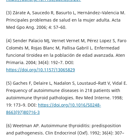
(3) Zárate A, Saucedo R, Basurto L, Hernández–Valencia M.
Principales problemas de salud en la mujer adulta. Acta
Med Gpo Ang. 2006; 4: 57–60.
(4) Sender Palacio MJ, Vernet Vernet M, Pérez Lopez S, Faro
Colomés M, Rojas Blanc M, Pallisa Gabril L. Enfermedad
funcional tiroidea en la población de edad avanzada. Aten
Primaria. 2004; 34(4): 192–7. DOI:
https://doi.org/10.1157/13065829
(5) Gaches F, Delaire L, Nadalon S, Loustaud–Ratt V, Vidal E.
Frequency of autoimmune diseases in 218 patients with
autoimmune thyroid pathologies. Rev Med Interne. 1998;
19: 173–9. DOI:
https://doi.org/10.1016/S0248-
8663(97)80716-3
(6) Weetman AP. Autoimmune thyroiditis: predisposition
and pathogenesis. Clin Endocrinol (Oxf). 1992; 36(4): 307–