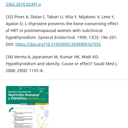
2362.2010.02391.x
(33) Pines A, Dotan I, Tabori U, Villa Y, Mijatovic V, Levo Y,
Ayalon D. L–thyroxine prevents the bone–conserving effect
of HRT in postmenopausal women with subclinical
hypothyroidism. Gynecol Endocrinol. 1999; 13(3): 196–201.
DOI:
https://doi.org/10.3109/09513599909167555
(34) Verma A, Jayaraman M, Kumar HK, Modi KD.
Hypothyroidism and obesity. Cause or effect? Saudi Med J.
2008; 29(8): 1135–8.