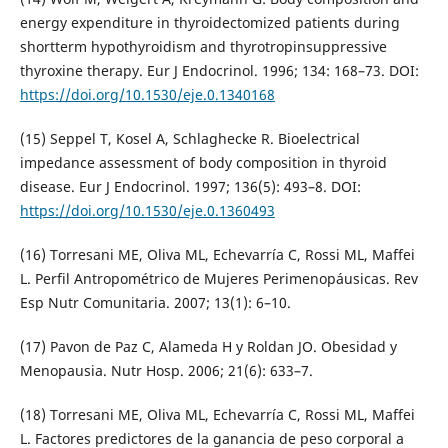
energy expenditure in thyroidectomized patients during
shortterm hypothyroidism and thyrotropinsuppressive
thyroxine therapy. Eur J Endocrinol. 1996; 134: 168–73. DOI:
https://doi.org/10.1530/eje.0.1340168
(15) Seppel T, Kosel A, Schlaghecke R. Bioelectrical
impedance assessment of body composition in thyroid
disease. Eur J Endocrinol. 1997; 136(5): 493–8. DOI:
https://doi.org/10.1530/eje.0.1360493
(16) Torresani ME, Oliva ML, Echevarría C, Rossi ML, Maffei
L. Perfil Antropométrico de Mujeres Perimenopáusicas. Rev
Esp Nutr Comunitaria. 2007; 13(1): 6–10.
(17) Pavon de Paz C, Alameda H y Roldan JO. Obesidad y
Menopausia. Nutr Hosp. 2006; 21(6): 633–7.
(18) Torresani ME, Oliva ML, Echevarría C, Rossi ML, Maffei
L. Factores predictores de la ganancia de peso corporal a