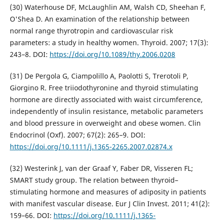
(30) Waterhouse DF, McLaughlin AM, Walsh CD, Sheehan F,
O'Shea D. An examination of the relationship between
normal range thyrotropin and cardiovascular risk
parameters: a study in healthy women. Thyroid. 2007; 17(3):
243–8. DOI:
https://doi.org/10.1089/thy.2006.0208
(31) De Pergola G, Ciampolillo A, Paolotti S, Trerotoli P,
Giorgino R. Free triiodothyronine and thyroid stimulating
hormone are directly associated with waist circumference,
independently of insulin resistance, metabolic parameters
and blood pressure in overweight and obese women. Clin
Endocrinol (Oxf). 2007; 67(2): 265–9. DOI:
https://doi.org/10.1111/j.1365-2265.2007.02874.x
(32) Westerink J, van der Graaf Y, Faber DR, Visseren FL;
SMART study group. The relation between thyroid–
stimulating hormone and measures of adiposity in patients
with manifest vascular disease. Eur J Clin Invest. 2011; 41(2):
159–66. DOI:
https://doi.org/10.1111/j.1365-