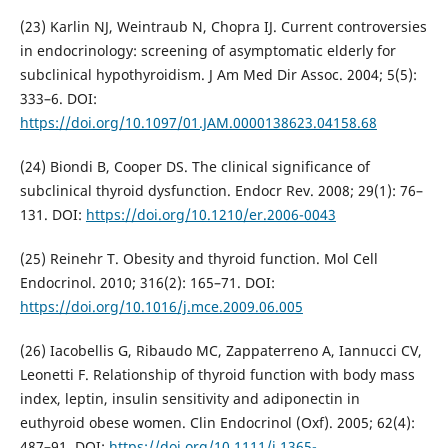
(23) Karlin NJ, Weintraub N, Chopra IJ. Current controversies
in endocrinology: screening of asymptomatic elderly for
subclinical hypothyroidism. J Am Med Dir Assoc. 2004; 5(5):
333–6. DOI:
https://doi.org/10.1097/01.JAM.0000138623.04158.68
(24) Biondi B, Cooper DS. The clinical significance of
subclinical thyroid dysfunction. Endocr Rev. 2008; 29(1): 76–
131. DOI:
https://doi.org/10.1210/er.2006-0043
(25) Reinehr T. Obesity and thyroid function. Mol Cell
Endocrinol. 2010; 316(2): 165–71. DOI:
https://doi.org/10.1016/j.mce.2009.06.005
(26) Iacobellis G, Ribaudo MC, Zappaterreno A, Iannucci CV,
Leonetti F. Relationship of thyroid function with body mass
index, leptin, insulin sensitivity and adiponectin in
euthyroid obese women. Clin Endocrinol (Oxf). 2005; 62(4):
487–91. DOI:
https://doi.org/10.1111/j.1365-