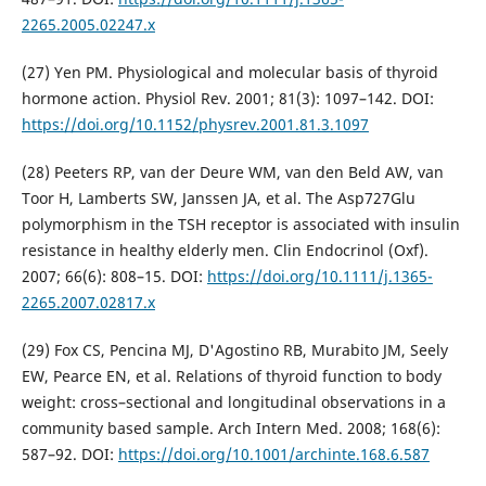
2265.2005.02247.x
(27) Yen PM. Physiological and molecular basis of thyroid
hormone action. Physiol Rev. 2001; 81(3): 1097–142. DOI:
https://doi.org/10.1152/physrev.2001.81.3.1097
(28) Peeters RP, van der Deure WM, van den Beld AW, van
Toor H, Lamberts SW, Janssen JA, et al. The Asp727Glu
polymorphism in the TSH receptor is associated with insulin
resistance in healthy elderly men. Clin Endocrinol (Oxf).
2007; 66(6): 808–15. DOI:
https://doi.org/10.1111/j.1365-
2265.2007.02817.x
(29) Fox CS, Pencina MJ, D'Agostino RB, Murabito JM, Seely
EW, Pearce EN, et al. Relations of thyroid function to body
weight: cross–sectional and longitudinal observations in a
community based sample. Arch Intern Med. 2008; 168(6):
587–92. DOI:
https://doi.org/10.1001/archinte.168.6.587