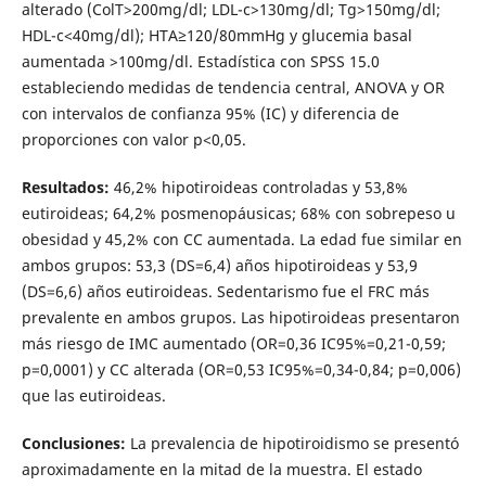
alterado (ColT>200mg/dl; LDL-c>130mg/dl; Tg>150mg/dl;
HDL-c<40mg/dl); HTA≥120/80mmHg y glucemia basal
aumentada >100mg/dl. Estadística con SPSS 15.0
estableciendo medidas de tendencia central, ANOVA y OR
con intervalos de confianza 95% (IC) y diferencia de
proporciones con valor p<0,05.
Resultados:
46,2% hipotiroideas controladas y 53,8%
eutiroideas; 64,2% posmenopáusicas; 68% con sobrepeso u
obesidad y 45,2% con CC aumentada. La edad fue similar en
ambos grupos: 53,3 (DS=6,4) años hipotiroideas y 53,9
(DS=6,6) años eutiroideas. Sedentarismo fue el FRC más
prevalente en ambos grupos. Las hipotiroideas presentaron
más riesgo de IMC aumentado (OR=0,36 IC95%=0,21-0,59;
p=0,0001) y CC alterada (OR=0,53 IC95%=0,34-0,84; p=0,006)
que las eutiroideas.
Conclusiones:
La prevalencia de hipotiroidismo se presentó
aproximadamente en la mitad de la muestra. El estado