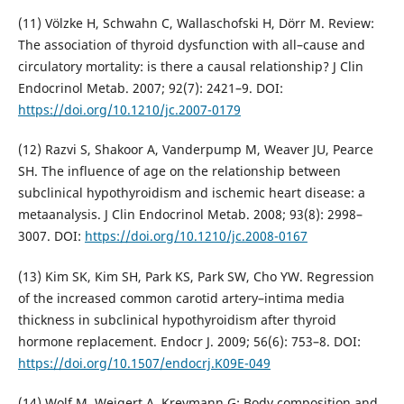
(11) Völzke H, Schwahn C, Wallaschofski H, Dörr M. Review:
The association of thyroid dysfunction with all–cause and
circulatory mortality: is there a causal relationship? J Clin
Endocrinol Metab. 2007; 92(7): 2421–9. DOI:
https://doi.org/10.1210/jc.2007-0179
(12) Razvi S, Shakoor A, Vanderpump M, Weaver JU, Pearce
SH. The influence of age on the relationship between
subclinical hypothyroidism and ischemic heart disease: a
metaanalysis. J Clin Endocrinol Metab. 2008; 93(8): 2998–
3007. DOI:
https://doi.org/10.1210/jc.2008-0167
(13) Kim SK, Kim SH, Park KS, Park SW, Cho YW. Regression
of the increased common carotid artery–intima media
thickness in subclinical hypothyroidism after thyroid
hormone replacement. Endocr J. 2009; 56(6): 753–8. DOI:
https://doi.org/10.1507/endocrj.K09E-049
(14) Wolf M, Weigert A, Kreymann G: Body composition and