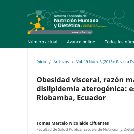
Número actual
Avance online
Todos los núm
Inicio
/
Archivos
/
Vol. 19 Núm. 3 (2015): Revista 
Obesidad visceral, razón 
dislipidemia aterogénica: e
Riobamba, Ecuador
Tomas Marcelo Nicolalde Cifuentes
Facultad de Salud Pública, Escuela de Nutrición y Diet