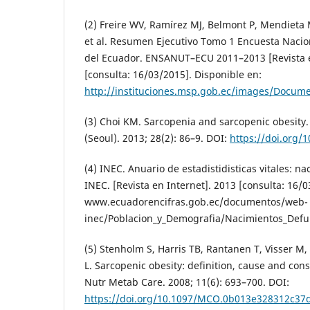
(2) Freire WV, Ramírez MJ, Belmont P, Mendieta 
et al. Resumen Ejecutivo Tomo 1 Encuesta Nacio
del Ecuador. ENSANUT–ECU 2011–2013 [Revista e
[consulta: 16/03/2015]. Disponible en:
http://instituciones.msp.gob.ec/images/Docum
(3) Choi KM. Sarcopenia and sarcopenic obesity
(Seoul). 2013; 28(2): 86–9. DOI:
https://doi.org/
(4) INEC. Anuario de estadistidisticas vitales: n
INEC. [Revista en Internet]. 2013 [consulta: 16/0
www.ecuadorencifras.gob.ec/documentos/web-
inec/Poblacion_y_Demografia/Nacimientos_Defu
(5) Stenholm S, Harris TB, Rantanen T, Visser M, 
L. Sarcopenic obesity: definition, cause and co
Nutr Metab Care. 2008; 11(6): 693–700. DOI:
https://doi.org/10.1097/MCO.0b013e328312c37