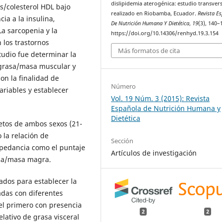
dislipidemia aterogénica: estudio transvers
os/colesterol HDL bajo
realizado en Riobamba, Ecuador.
Revista E
cia a la insulina,
De Nutrición Humana Y Dietética
,
19
(3), 140–
La sarcopenia y la
https://doi.org/10.14306/renhyd.19.3.154
los trastornos
Más formatos de cita
studio fue determinar la
a grasa/masa muscular y
on la finalidad de
Número
ariables y establecer
Vol. 19 Núm. 3 (2015): Revista
Española de Nutrición Humana y
Dietética
etos de ambos sexos (21-
 la relación de
Sección
impedancia como el puntaje
Artículos de investigación
rasa/masa magra.
ados para establecer la
adas con diferentes
 el primero con presencia
2
2
lativo de grasa visceral