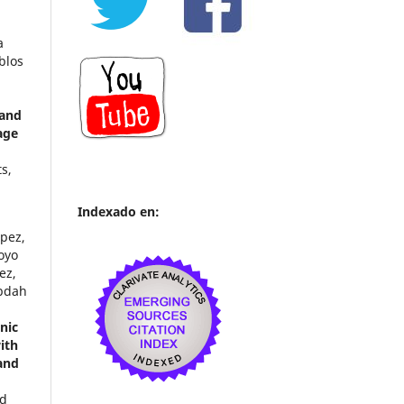
a
blos
 and
age
s,
Indexado en:
ópez,
oyo
ez,
Abdah
nic
ith
and
nd