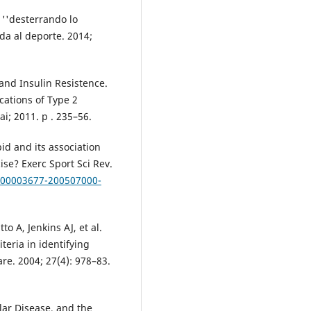
 ''desterrando lo
ada al deporte. 2014;
and Insulin Resistence.
cations of Type 2
i; 2011. p . 235–56.
id and its association
cise? Exerc Sport Sci Rev.
7/00003677-200507000-
o A, Jenkins AJ, et al.
iteria in identifying
re. 2004; 27(4): 978–83.
lar Disease, and the