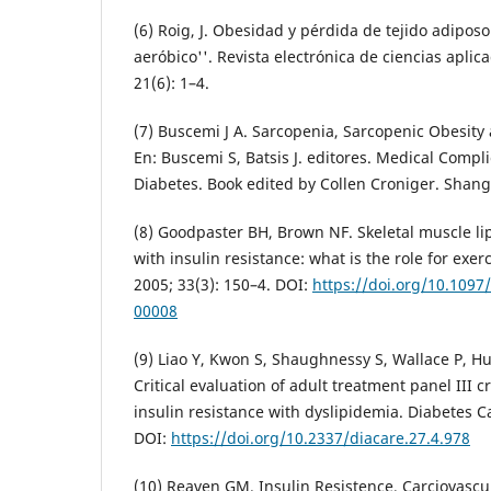
(6) Roig, J. Obesidad y pérdida de tejido adiposo
aeróbico''. Revista electrónica de ciencias aplic
21(6): 1–4.
(7) Buscemi J A. Sarcopenia, Sarcopenic Obesity 
En: Buscemi S, Batsis J. editores. Medical Compli
Diabetes. Book edited by Collen Croniger. Shanga
(8) Goodpaster BH, Brown NF. Skeletal muscle lip
with insulin resistance: what is the role for exer
2005; 33(3): 150–4. DOI:
https://doi.org/10.109
00008
(9) Liao Y, Kwon S, Shaughnessy S, Wallace P, Hutt
Critical evaluation of adult treatment panel III cr
insulin resistance with dyslipidemia. Diabetes Ca
DOI:
https://doi.org/10.2337/diacare.27.4.978
(10) Reaven GM. Insulin Resistence, Carciovascu