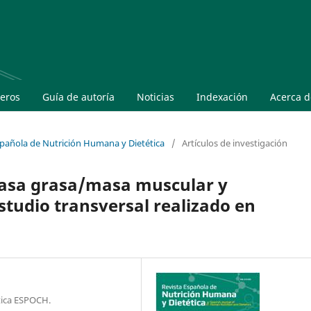
eros
Guía de autoría
Noticias
Indexación
Acerca 
Española de Nutrición Humana y Dietética
/
Artículos de investigación
masa grasa/masa muscular y
studio transversal realizado en
ética ESPOCH.