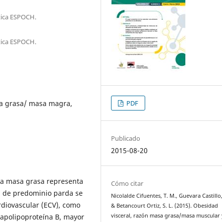
ética ESPOCH.
ética ESPOCH.
sa grasa/ masa magra,
PDF
Publicado
2015-08-20
la masa grasa representa
Cómo citar
al de predominio parda se
Nicolalde Cifuentes, T. M., Guevara Castillo,
rdiovascular (ECV), como
& Betancourt Ortiz, S. L. (2015). Obesidad
y apolipoproteína B, mayor
visceral, razón masa grasa/masa muscular 