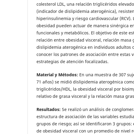
colesterol LDL, una relación triglicéridos elevad
(indicador de dislipidemia aterogénica), resisten
hiperinsulinemia y riesgo cardiovascular (RCV). 
obesidad pueden actuar de manera sinérgica en 
funcionales y metabólicos. El objetivo de este e
relación entre obesidad visceral, relación mas
dislipidemia aterogénica en individuos adultos c
conocer los patrones de asociación entre estas v
estrategias de atención focalizadas.
Material y Métodos:
En una muestra de 307 suj
71 años) se midió dislipidemia aterogénica como
triglicéridos/HDL, la obesidad visceral por bio
relativo de grasa visceral y la relación masa g
Resultados:
Se realizó un análisis de conglomer
estructura de asociación de las variables estudi
grupos de riesgo; así se identificaron 3 grupos:
de obesidad visceral con un promedio de nivel re