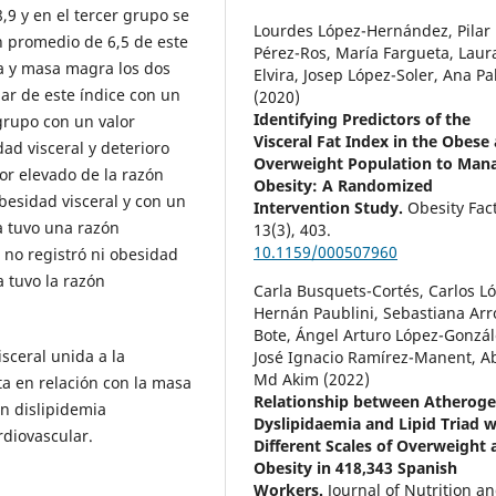
9 y en el tercer grupo se
Lourdes López-Hernández, Pilar
n promedio de 6,5 de este
Pérez-Ros, María Fargueta, Laur
sa y masa magra los dos
Elvira, Josep López-Soler, Ana Pa
r de este índice con un
(2020)
Identifying Predictors of the
 grupo con un valor
Visceral Fat Index in the Obese
ad visceral y deterioro
Overweight Population to Man
r elevado de la razón
Obesity: A Randomized
obesidad visceral y con un
Intervention Study.
Obesity Fact
a tuvo una razón
13
(3),
403.
10.1159/000507960
e no registró ni obesidad
 tuvo la razón
Carla Busquets-Cortés, Carlos L
Hernán Paublini, Sebastiana Arr
Bote, Ángel Arturo López-Gonzál
sceral unida a la
José Ignacio Ramírez-Manent, 
Md Akim (2022)
a en relación con la masa
Relationship between Atheroge
on dislipidemia
Dyslipidaemia and Lipid Triad w
rdiovascular.
Different Scales of Overweight 
Obesity in 418,343 Spanish
Workers.
Journal of Nutrition a