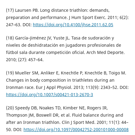
(17) Laursen PB. Long distance triathlon: demands,
preparation and performance. J Hum Sport Exerc. 2011; 6(2):
247–63. DOI:
https://doi.org/10.4100/jhse.2011.62.05
(18) García–Jiménez JV, Yuste JL. Tasa de sudoración y
niveles de deshidratación en jugadores profesionales de
fútbol sala durante competición oficial. Arch Med Deporte.
2010; (27): 457–64.
(19) Mueller SM, Anliker E, Knechtle P, Knechtle B, Toigo M.
Changes in body composition in triathletes during an
Ironman race. Eur J Appl Physiol. 2013; 113(9): 2343–52. DOI:
https://doi.org/10.1007/s00421-013-2670-3
(20) Speedy DB, Noakes TD, Kimber NE, Rogers IR,
Thompson JM, Boswell DR, et al. Fluid balance during and
after an Ironman triathlon. Clin J Sport Med. 2001; 11(1): 44–
50. DOI:
https://doi.org/10.1097/00042752-200101000-00008