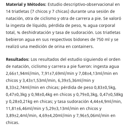
Material y Métodos:
Estudio descriptivo-observacional en
14 triatletas (7 chicos y 7 chicas) durante una sesión de
natación, otra de ciclismo y otra de carrera a pie. Se valoró
la ingesta de líquido, pérdida de peso, % agua corporal
total, % deshidratación y tasa de sudoración. Los triatletas
bebieron agua en sus respectivos bidones de 750 ml y se
realizó una medición de orina en containers.
Resultados:
Los resultados del estudio siguiendo el orden
de natación, ciclismo y carrera a pie fueron: ingesta agua
2,66±1,94ml/min, 7,91±7,69ml/min y 7,08±4,13ml/min en
chicos y 3,43±1,53ml/min, 6,39±5,36ml/min y
8,33±2,74ml/min en chicas; pérdida de peso 0,83±0,5kg,
0,47±0,3kg y 0,98±0,4kg en chicos y 0,79±0,3kg, 0,47±0,58kg
y 0,28±0,21kg en chicas; y tasa sudoración 4,44±4,9ml/min,
11,81±6,46ml/min y 5,29±3,13ml/min en chicos y
3,89±2,4ml/min, 4,69±4,20ml/min y 7,96±5,06ml/min en
chicas.