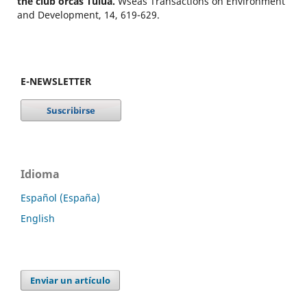
the club orcas Tuluá.
Wseas Transactions on Environment
and Development,
14
,
619-629.
E-NEWSLETTER
Idioma
Español (España)
English
Enviar un artículo