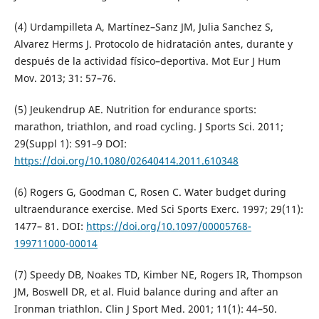
(4) Urdampilleta A, Martínez–Sanz JM, Julia Sanchez S,
Alvarez Herms J. Protocolo de hidratación antes, durante y
después de la actividad físico–deportiva. Mot Eur J Hum
Mov. 2013; 31: 57–76.
(5) Jeukendrup AE. Nutrition for endurance sports:
marathon, triathlon, and road cycling. J Sports Sci. 2011;
29(Suppl 1): S91–9 DOI:
https://doi.org/10.1080/02640414.2011.610348
(6) Rogers G, Goodman C, Rosen C. Water budget during
ultraendurance exercise. Med Sci Sports Exerc. 1997; 29(11):
1477– 81. DOI:
https://doi.org/10.1097/00005768-
199711000-00014
(7) Speedy DB, Noakes TD, Kimber NE, Rogers IR, Thompson
JM, Boswell DR, et al. Fluid balance during and after an
Ironman triathlon. Clin J Sport Med. 2001; 11(1): 44–50.