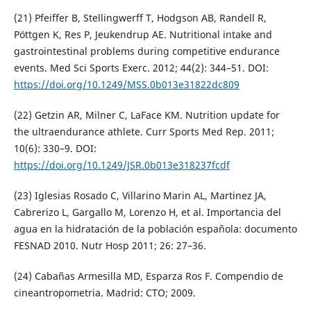
(21) Pfeiffer B, Stellingwerff T, Hodgson AB, Randell R,
Pöttgen K, Res P, Jeukendrup AE. Nutritional intake and
gastrointestinal problems during competitive endurance
events. Med Sci Sports Exerc. 2012; 44(2): 344–51. DOI:
https://doi.org/10.1249/MSS.0b013e31822dc809
(22) Getzin AR, Milner C, LaFace KM. Nutrition update for
the ultraendurance athlete. Curr Sports Med Rep. 2011;
10(6): 330–9. DOI:
https://doi.org/10.1249/JSR.0b013e318237fcdf
(23) Iglesias Rosado C, Villarino Marin AL, Martinez JA,
Cabrerizo L, Gargallo M, Lorenzo H, et al. Importancia del
agua en la hidratación de la población española: documento
FESNAD 2010. Nutr Hosp 2011; 26: 27–36.
(24) Cabañas Armesilla MD, Esparza Ros F. Compendio de
cineantropometria. Madrid: CTO; 2009.