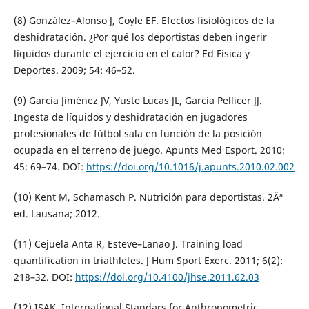
(8) González–Alonso J, Coyle EF. Efectos fisiológicos de la
deshidratación. ¿Por qué los deportistas deben ingerir
líquidos durante el ejercicio en el calor? Ed Física y
Deportes. 2009; 54: 46–52.
(9) García Jiménez JV, Yuste Lucas JL, García Pellicer JJ.
Ingesta de líquidos y deshidratación en jugadores
profesionales de fútbol sala en función de la posición
ocupada en el terreno de juego. Apunts Med Esport. 2010;
45: 69–74. DOI:
https://doi.org/10.1016/j.apunts.2010.02.002
(10) Kent M, Schamasch P. Nutrición para deportistas. 2Âª
ed. Lausana; 2012.
(11) Cejuela Anta R, Esteve–Lanao J. Training load
quantification in triathletes. J Hum Sport Exerc. 2011; 6(2):
218–32. DOI:
https://doi.org/10.4100/jhse.2011.62.03
(12) ISAK. International Standars for Anthropometric