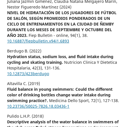
Juliana Jazmin Giménez, Claudia Natalia Melgajero Marín,
Nestor Figueredo Martínez (2024)
NIVEL DE HIDRATACIÓN DE LOS JUGADORES DE FÚTBOL
DE SALÓN, SEGÚN PROMEDIOS PONDERADOS DE UN
CICLO DE ENTRENAMIENTOS EN LA CIUDAD DE ÑEMBY
DURANTE LOS MESES DE SEPTIEMBRE Y OCTUBRE DEL
AÑO 2023.
Fiep Bulletin - online,
94
(1),
38.
10.16887/fiepbulletin.v94i1.6893
Berdugo B. (2022)
Hydration status, sodium loss, and fluid intake during
cycling and skating training.
Nutricion Clinica Y Dietetica
Hospitalaria,
42
(3),
131-136.
10.12873/423berdugo
Altavilla C. (2019)
Fluid balance in young swimmers: Could the different
color of drinking bottles change water intake during
swimming practice?.
Medicina Dello Sport,
72
(1),
127-138.
10.23736/S0025-7826.18.03436-1
Pulido L.H.P. (2018)
Descriptive analysis of the water balance in swimmers of