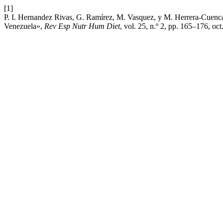
[1]
P. I. Hernandez Rivas, G. Ramírez, M. Vasquez, y M. Herrera-Cuenca,
Venezuela»,
Rev Esp Nutr Hum Diet
, vol. 25, n.º 2, pp. 165–176, oct