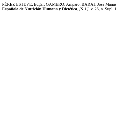
PÉREZ ESTEVE, Édgar; GAMERO, Amparo; BARAT, José Manuel. La te
Española de Nutrición Humana y Dietética
,
[S. l.]
, v. 26, n. Supl