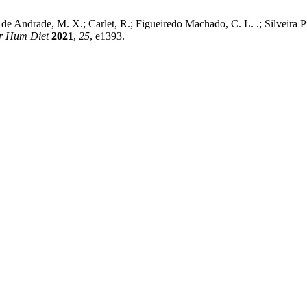
 de Andrade, M. X.; Carlet, R.; Figueiredo Machado, C. L. .; Silveira 
r Hum Diet
2021
,
25
, e1393.