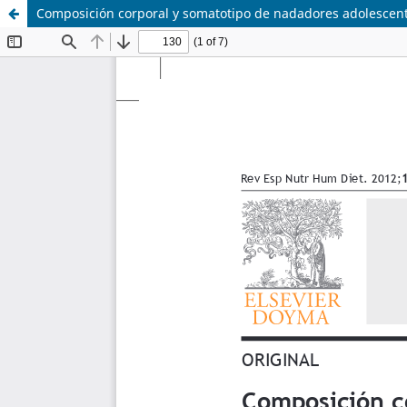
Composición corporal y somatotipo de nadadores adolescen