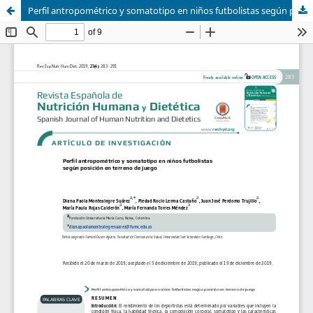
Perfil antropométrico y somatotipo en niños futbolistas según posición en terreno de juego