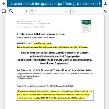
Relación entre ácidos grasos omega-3/omega-6 presentes en la dieta y enfermedad inflamatoria intestinal: Scoping review