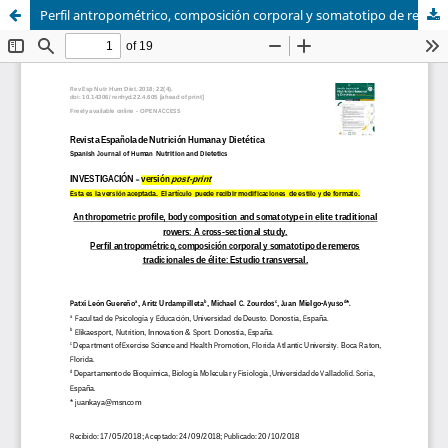
Perfil antropométrico, composición corporal y somatotipo de remeros tradicionales de élite: Estudio transversal