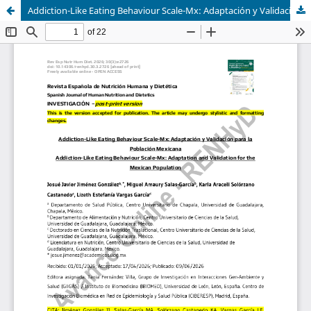
Addiction-Like Eating Behaviour Scale-Mx: Adaptación y Validación para la Población Mexicana