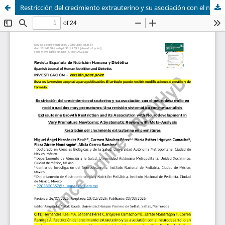
Restricción del crecimiento extrauterino y su asociación con el neurodesarrollo en recién nacidos muy prematuros: Una revisión sistemática con metaanálisis