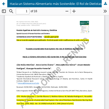
Hacia un Sistema Alimentario más Sostenible: El Rol de Dietistas-Nutricionistas