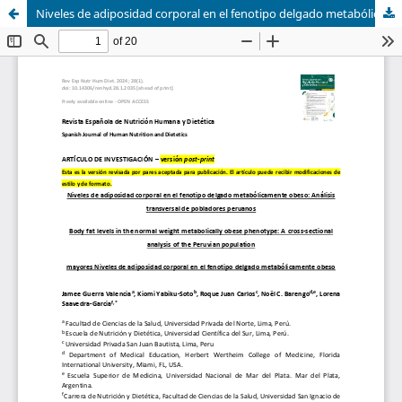
Niveles de adiposidad corporal en el fenotipo delgado metabólicamente obeso: Análisis transversal de pobladores peruanos