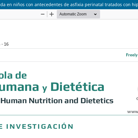
da en niños con antecedentes de asfixia perinatal tratados con hip