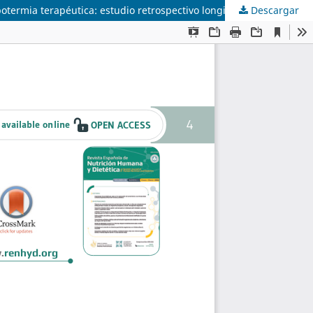
otermia terapéutica: estudio retrospectivo longitudinal
Descargar