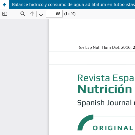
Balance hídrico y consumo de agua ad libitum en futbolista