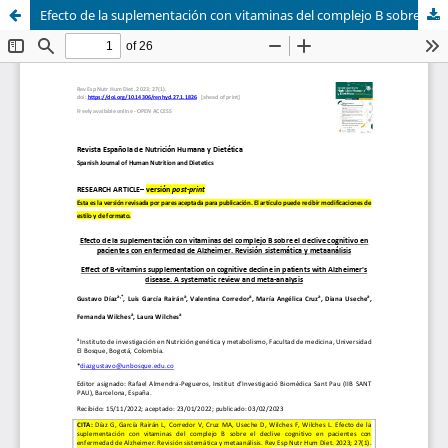
Efecto de la suplementación con vitaminas del complejo B sobre el declive cognitivo en pacientes con enfermedad de Alzheimer. Revisión sistemática y metanálisis