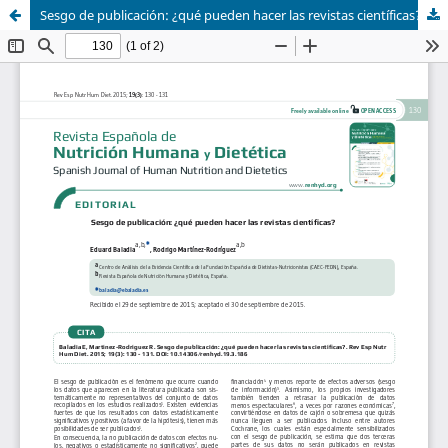
Sesgo de publicación: ¿qué pueden hacer las revistas científicas?