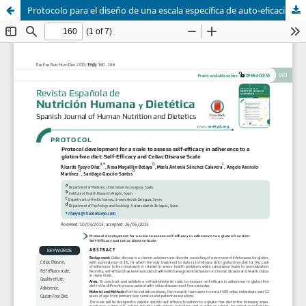
Protocolo para el diseño de una escala específica de auto-eficacia en la adherencia a una dieta sin gluten: Escala de celiaquía y auto-eficacia